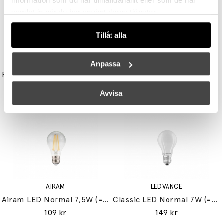
information som du har tillhandahållit eller som de har
samlat in när du har använt deras tjänster.
Tillåt alla
UNISON
STUDIO EERO AARNIO
Anpassa
Reflektor MR11 28W (=35W) GU10
Double Bubble Bordslampa Small
149 kr
3395 kr
3056 kr
Avvisa
AIRAM
LEDVANCE
Airam LED Normal 7,5W (=60W) E27
Classic LED Normal 7W (=60W) E27
109 kr
149 kr