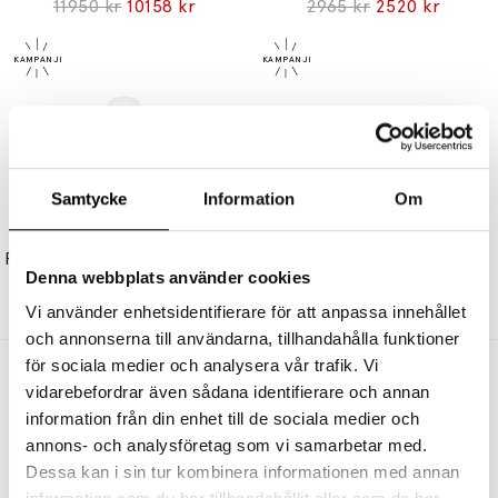
11950 kr
10158 kr
2965 kr
2520 kr
Samtycke
Information
Om
ATELJÉ LYKTAN
ATELJÉ LYKTAN
Plug Lamp Bordslampa Pudergrön
Ogle Mini Vägglampa Twin Svart
Denna webbplats använder cookies
3425 kr
2911 kr
6690 kr
5687 kr
Vi använder enhetsidentifierare för att anpassa innehållet
och annonserna till användarna, tillhandahålla funktioner
för sociala medier och analysera vår trafik. Vi
Andra köpte även
vidarebefordrar även sådana identifierare och annan
information från din enhet till de sociala medier och
annons- och analysföretag som vi samarbetar med.
Dessa kan i sin tur kombinera informationen med annan