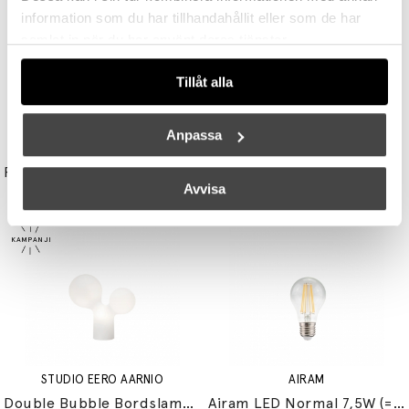
information som du har tillhandahållit eller som de har
samlat in när du har använt deras tjänster.
Tillåt alla
Anpassa
UNISON
TALA
Reflektor MR11 28W (=35W) GU10
Light Engine LED Bulb 3,6W (=33W) 2700K G9 Lightly Frosted
Avvisa
149 kr
179 kr
STUDIO EERO AARNIO
AIRAM
Double Bubble Bordslampa Small
Airam LED Normal 7,5W (=60W) E27