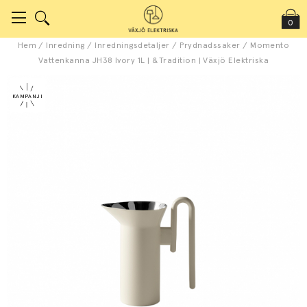
0
Hem
/
Inredning
/
Inredningsdetaljer
/
Prydnadssaker
/
Momento
Vattenkanna JH38 Ivory 1L | &Tradition | Växjö Elektriska