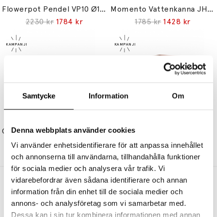
Flowerpot Pendel VP10 Ø16cm Matt White
Momento Vattenkanna JH38 Polished Stainless Steel 1L
2230 kr
1784 kr
1785 kr
1428 kr
Samtycke
Information
Om
&TRADITION
&TRADITION
Denna webbplats använder cookies
Colette Bordslampa ATD6 White & Black
Rotate Sidobord SC73 Terracotta
3725 kr
2980 kr
4470 kr
3576 kr
Vi använder enhetsidentifierare för att anpassa innehållet
och annonserna till användarna, tillhandahålla funktioner
för sociala medier och analysera vår trafik. Vi
vidarebefordrar även sådana identifierare och annan
Andra köpte även
information från din enhet till de sociala medier och
annons- och analysföretag som vi samarbetar med.
Dessa kan i sin tur kombinera informationen med annan