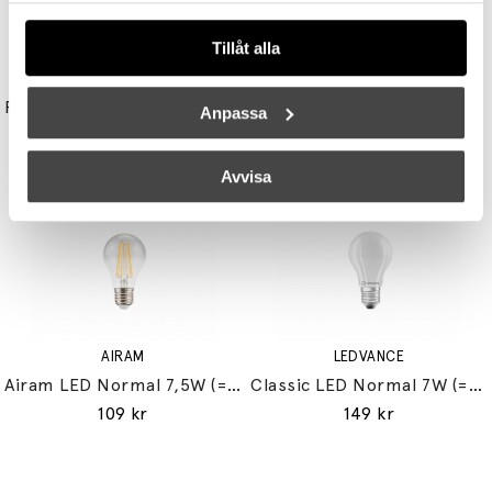
Tillåt alla
UNISON
STUDIO EERO AARNIO
Reflektor MR11 28W (=35W) GU10
Double Bubble Bordslampa Small
Anpassa
149 kr
3395 kr
3056 kr
Avvisa
AIRAM
LEDVANCE
Airam LED Normal 7,5W (=60W) E27
Classic LED Normal 7W (=60W) E27
109 kr
149 kr