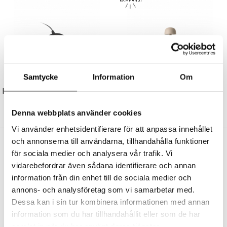
Samtycke
Information
Om
HUMBLE
HUMBLE
Humble Wireless Charger Single Black
Humble Two Portable Bordslampa Beige
389 kr
2389 kr
2031 kr
Denna webbplats använder cookies
Vi använder enhetsidentifierare för att anpassa innehållet
och annonserna till användarna, tillhandahålla funktioner
Andra köpte även
för sociala medier och analysera vår trafik. Vi
vidarebefordrar även sådana identifierare och annan
information från din enhet till de sociala medier och
annons- och analysföretag som vi samarbetar med.
Dessa kan i sin tur kombinera informationen med annan
information som du har tillhandahållit eller som de har
samlat in när du har använt deras tjänster.