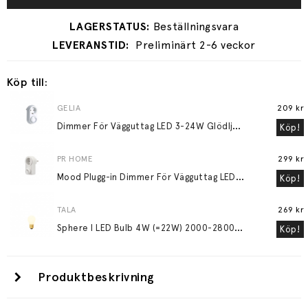
Preliminärt 2-6 veckor
Köp till:
GELIA
209 kr
D
immer För Vägguttag LED 3-24W Glödljus 30-200W
Köp!
PR HOME
299 kr
M
ood Plugg-in Dimmer För Vägguttag LED 3-24W Glödljus 30-200W Vit
Köp!
TALA
269 kr
S
phere I LED Bulb 4W (=22W) 2000-2800K E27 Matte Porcelain
Köp!
Produktbeskrivning