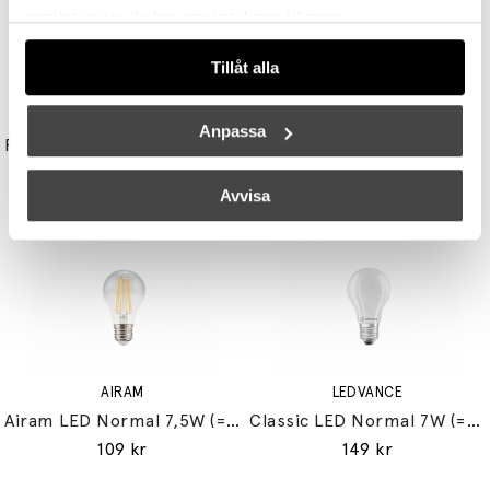
samlat in när du har använt deras tjänster.
Tillåt alla
UNISON
STUDIO EERO AARNIO
Anpassa
Reflektor MR11 28W (=35W) GU10
Double Bubble Bordslampa Small
149 kr
3395 kr
3056 kr
Avvisa
AIRAM
LEDVANCE
Airam LED Normal 7,5W (=60W) E27
Classic LED Normal 7W (=60W) E27
109 kr
149 kr