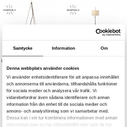
Samtycke
Information
Om
ZLAMP
ZLAMP
Gadd Pendel 35cm Läderband/Vit
Zladd Golvlampa Liten Mörkgrå/Vit
2565 kr
2180 kr
4205 kr
3574 kr
Denna webbplats använder cookies
Vi använder enhetsidentifierare för att anpassa innehållet
och annonserna till användarna, tillhandahålla funktioner
Andra köpte även
för sociala medier och analysera vår trafik. Vi
vidarebefordrar även sådana identifierare och annan
information från din enhet till de sociala medier och
annons- och analysföretag som vi samarbetar med.
Dessa kan i sin tur kombinera informationen med annan
information som du har tillhandahållit eller som de har