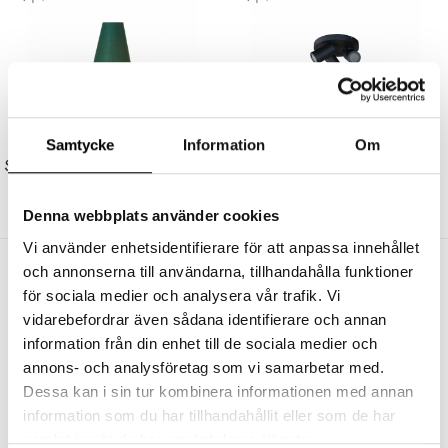
ARMATURHANTVERK
ARMATURHANTVERK
Samtycke
Information
Om
SK 852 Tulpan Lampskärm Grön
T 980 Torsö Taklampa Svart IP44
239 kr
203 kr
2339 kr
1988 kr
Denna webbplats använder cookies
Vi använder enhetsidentifierare för att anpassa innehållet
Andra köpte även
och annonserna till användarna, tillhandahålla funktioner
för sociala medier och analysera vår trafik. Vi
vidarebefordrar även sådana identifierare och annan
information från din enhet till de sociala medier och
annons- och analysföretag som vi samarbetar med.
Dessa kan i sin tur kombinera informationen med annan
information som du har tillhandahållit eller som de har
samlat in när du har använt deras tjänster.