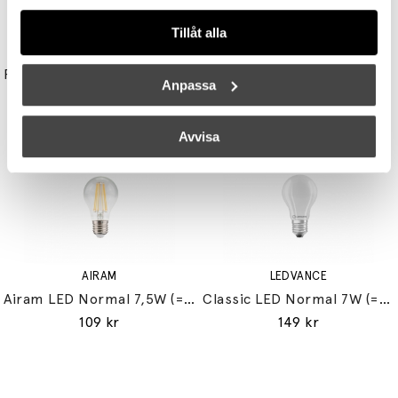
Tillåt alla
UNISON
STUDIO EERO AARNIO
Reflektor MR11 28W (=35W) GU10
Double Bubble Bordslampa Small
Anpassa
149 kr
3395 kr
3056 kr
Avvisa
AIRAM
LEDVANCE
Airam LED Normal 7,5W (=60W) E27
Classic LED Normal 7W (=60W) E27
109 kr
149 kr