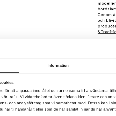
modeller
bordslam
Genom år
och blivi
producer
&Traditi
Formgiva
Specifik
Information
cookies
e för att anpassa innehållet och annonserna till användarna, tillh
vår trafik. Vi vidarebefordrar även sådana identifierare och anna
Se mer från
&Tradition
nnons- och analysföretag som vi samarbetar med. Dessa kan i sin
har tillhandahållit eller som de har samlat in när du har använt 