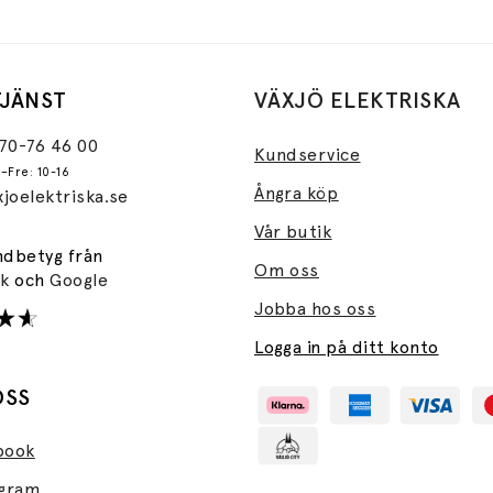
JÄNST
VÄXJÖ ELEKTRISKA
470-76 46 00
Kundservice
–Fre: 10-16
Ångra köp
joelektriska.se
Vår butik
ndbetyg från
Om oss
ok
och
Google
Jobba hos oss
Logga in på ditt konto
OSS
book
agram