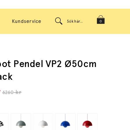
Kundservice
0
pot Pendel VP2 Ø50cm
ack
r
kr
6260