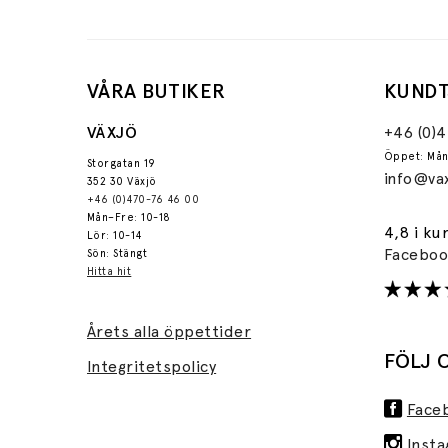
VÅRA BUTIKER
KUNDT
VÄXJÖ
+46 (0)
Öppet: Mån
Storgatan 19
info@vax
352 30 Växjö
+46 (0)470-76 46 00
Mån–Fre: 10-18
4,8 i ku
Lör: 10-14
Facebo
Sön: Stängt
Hitta hit
Årets alla öppettider
FÖLJ 
Integritetspolicy
Face
Inst