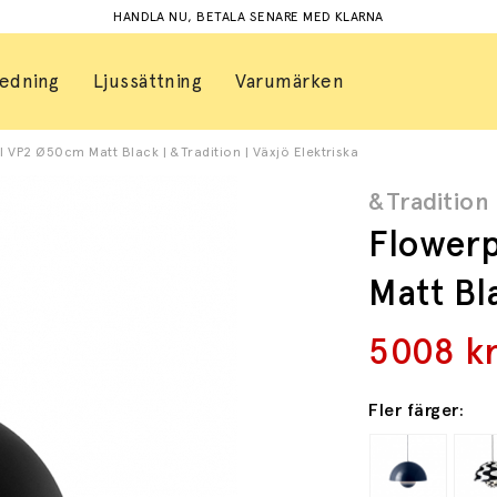
HANDLA NU, BETALA SENARE MED KLARNA
redning
Ljussättning
Varumärken
 VP2 Ø50cm Matt Black | &Tradition | Växjö Elektriska
&Tradition
Flower
Matt Bl
5008
k
Fler färger: