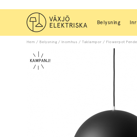
Belysning
In
Hem
/
Belysning
/
Inomhus
/
Taklampor
/
Flowerpot Pendel