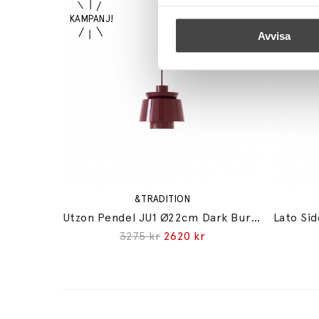
Avvisa
&TRADITION
Utzon Pendel JU1 Ø22cm Dark Burgundy
3275 kr
2620 kr