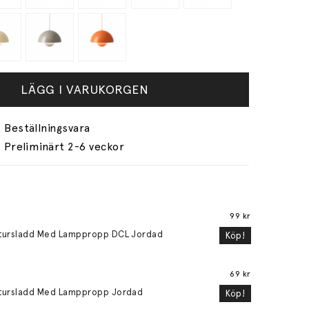
LÄGG I VARUKORGEN
Preliminärt 2-6 veckor
99 kr
tursladd Med Lamppropp DCL Jordad
Köp!
69 kr
tursladd Med Lamppropp Jordad
Köp!