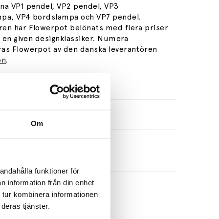
na VP1 pendel, VP2 pendel, VP3
pa, VP4 bordslampa och VP7 pendel.
en har Flowerpot belönats med flera priser
t en given designklassiker. Numera
as Flowerpot av den danska leverantören
on
.
re: Verner Panton
ationer
Om
andahålla funktioner för
n information från din enhet
 tur kombinera informationen
deras tjänster.