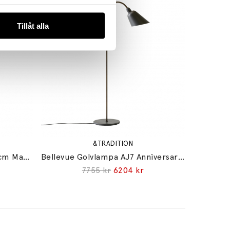
Tillåt alla
&TRADITION
Flowerpot Pendel VP10 Ø16cm Matt White
Bellevue Golvlampa AJ7 Anniversary Edition Stone Grey & Bronzed Brass
7755 kr
6204 kr