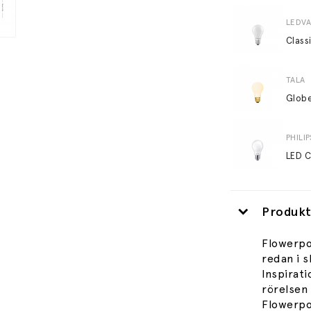
LEDV
Class
TALA
PHILIP
Produkt
Flowerp
redan i s
Inspirat
rörelsen 
Flowerpot