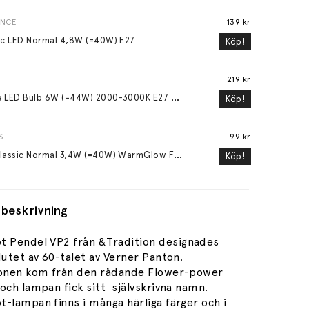
ANCE
139 kr
ic LED Normal 4,8W (=40W) E27
Köp!
219 kr
G
lobe LED Bulb 6W (=44W) 2000-3000K E27 Matte Porcelain
Köp!
S
99 kr
L
ED Classic Normal 3,4W (=40W) WarmGlow Frostad E27
Köp!
beskrivning
ot Pendel VP2
från &Tradition designades
lutet av 60-talet av Verner Panton.
ionen kom från den rådande Flower-power
och lampan fick sitt självskrivna namn.
-lampan finns i många härliga färger och i