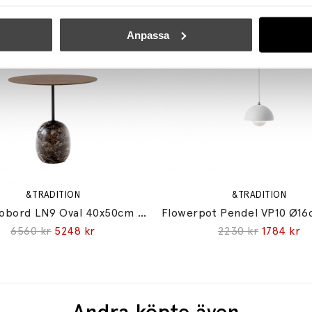
Anpassa
&TRADITION
&TRADITION
Lato Sidobord LN9 Oval 40x50cm Lacquered Walnut & Emperador Marble
6560 kr
5248 kr
2230 kr
1784 kr
Andra köpte även