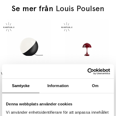
Se mer från
Louis Poulsen
LOUIS POULSEN
LOUIS POULSEN
VL Studio Ø320 Bordslampa/Golvlampa Black
Panthella Ø160 Portable Bordslampa Opaque Burgundy V3
9545 kr
7636 kr
2345 kr
1876 kr
Samtycke
Information
Om
Denna webbplats använder cookies
Vi använder enhetsidentifierare för att anpassa innehållet