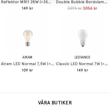
Reflektor MR11 28W (=35W) GU10
Double Bubble Bordslampa Small
149 kr
3395 kr
3056 kr
AIRAM
LEDVANCE
Airam LED Normal 7,5W (=60W) E27
Classic LED Normal 7W (=60W) E27
109 kr
149 kr
VÅRA BUTIKER