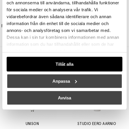
och annonserna till användarna, tillhandahålla funktioner
för sociala medier och analysera vår trafik. Vi
vidarebefordrar även sådana identifierare och annan
LOUIS POULSEN
LOUIS POULSEN
information från din enhet till de sociala medier och
PH 5 Mini Pendel Hues Of Rose
PH Snowball Pendel Dusty Blue/Brass Metallised
annons- och analysföretag som vi samarbetar med.
8345 kr
6676 kr
31900 kr
25520 kr
Dessa kan i sin tur kombinera informationen med annan
information som du har tillhandahållit eller som de har
samlat in när du har använt deras tjänster.
Andra köpte även
Tillåt alla
Anpassa
Avvisa
UNISON
STUDIO EERO AARNIO