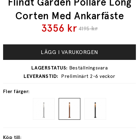
Flindt Garden Pollare Long
Corten Med Ankarfäste
3356
kr
kr
4195
LÄGG I VARUKORGEN
Preliminärt 2-6 veckor
Fler färger:
Köp till: