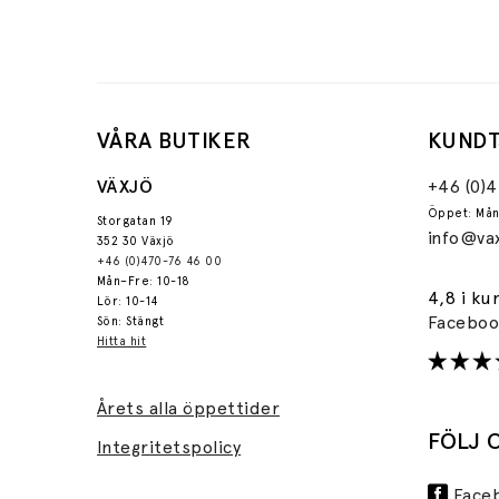
VÅRA BUTIKER
KUNDT
VÄXJÖ
+46 (0)
Öppet: Mån
Storgatan 19
info@vax
352 30 Växjö
+46 (0)470-76 46 00
Mån–Fre: 10-18
4,8 i ku
Lör: 10-14
Facebo
Sön: Stängt
Hitta hit
Årets alla öppettider
FÖLJ 
Integritetspolicy
Face