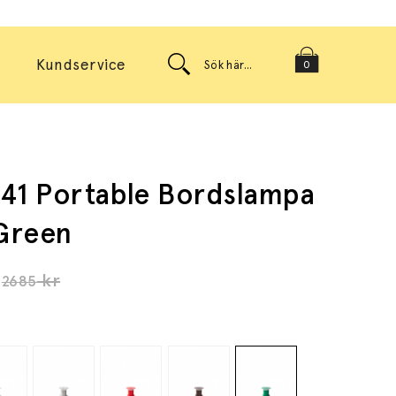
Kundservice
0
41 Portable Bordslampa
 Green
kr
2685