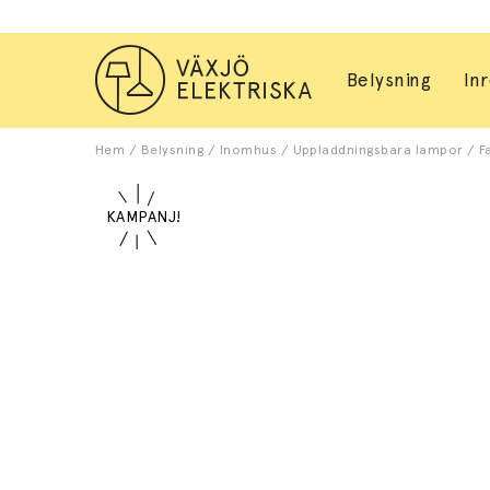
Belysning
In
Hem
/
Belysning
/
Inomhus
/
Uppladdningsbara lampor
/
F