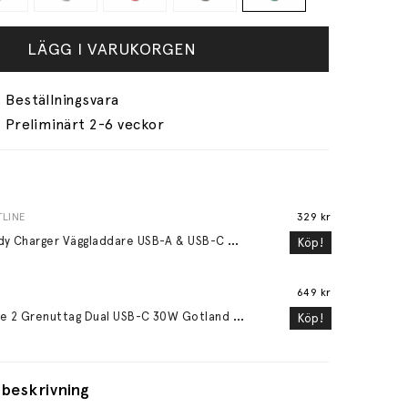
LÄGG I VARUKORGEN
Preliminärt 2-6 veckor
LINE
329 kr
S
peedy Charger Väggladdare USB-A & USB-C PD QC 20W Vit
Köp!
649 kr
S
quare 2 Grenuttag Dual USB-C 30W Gotland Grey
Köp!
beskrivning