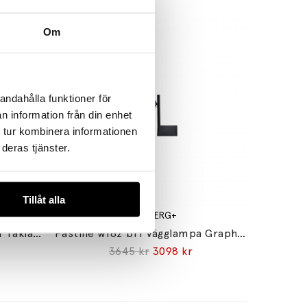
Om
andahålla funktioner för
n information från din enhet
 tur kombinera informationen
deras tjänster.
Tillåt alla
WÄSTBERG+
Focal w222 r Semi Recessed Taklampa Raw Tumbled
Pastille w182 br1 Vägglampa Graphite Black
3645 kr
3098 kr