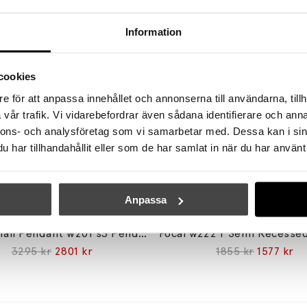
Information
cookies
e för att anpassa innehållet och annonserna till användarna, tillh
vår trafik. Vi vidarebefordrar även sådana identifierare och anna
nnons- och analysföretag som vi samarbetar med. Dessa kan i sin
har tillhandahållit eller som de har samlat in när du har använt 
Anpassa
WÄSTBERG+
WÄSTBERG+
Extra Small Pendant w201 s3 Pendel Black
3295 kr
2801 kr
1855 kr
1577 kr