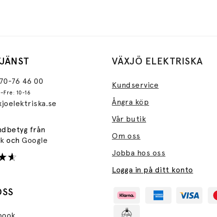
JÄNST
VÄXJÖ ELEKTRISKA
470-76 46 00
Kundservice
–Fre: 10-16
Ångra köp
joelektriska.se
Vår butik
ndbetyg från
Om oss
ok
och
Google
Jobba hos oss
Logga in på ditt konto
OSS
book