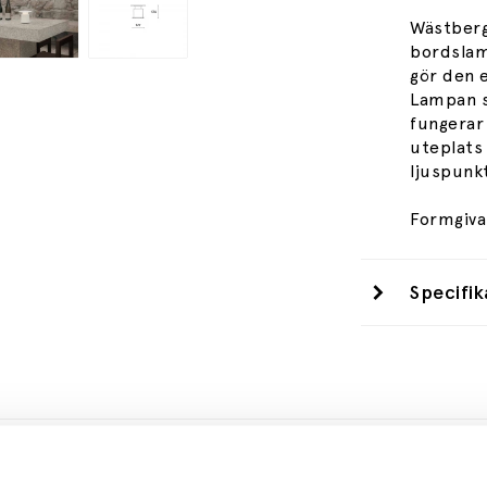
Wästberg
bordsla
gör den e
Lampan sp
fungerar 
uteplats 
ljuspunk
Formgiva
Specifik
Se mer från
Wästberg+