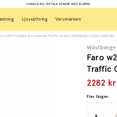
HANDLA NU, BETALA SENARE MED KLARNA
redning
Ljussättning
Varumärken
aro w241 Portable Bordslampa Traffic Green | Wästberg | Växjö Elektriska
Wästberg+
Faro w2
Traffic
2282
kr
Fler färger: