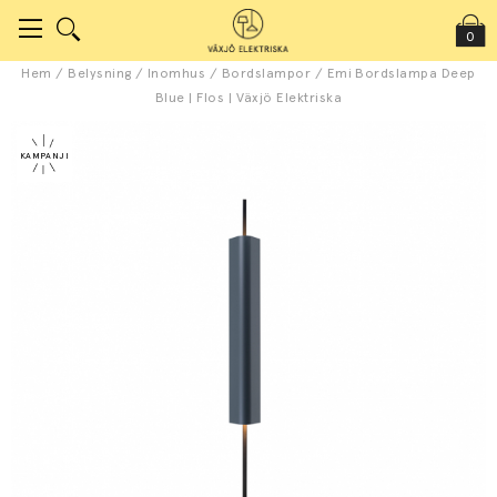
0
Hem
/
Belysning
/
Inomhus
/
Bordslampor
/
Emi Bordslampa Deep
Blue | Flos | Växjö Elektriska