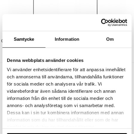
FLOS
FLOS
Samtycke
Information
Om
Glo-Ball F2 Golvlampa Matt Black
Tab F LED Golvlampa Black
11250 kr
10125 kr
5470 kr
4923 kr
Denna webbplats använder cookies
Vi använder enhetsidentifierare för att anpassa innehållet
Andra köpte även
och annonserna till användarna, tillhandahålla funktioner
för sociala medier och analysera vår trafik. Vi
vidarebefordrar även sådana identifierare och annan
information från din enhet till de sociala medier och
annons- och analysföretag som vi samarbetar med.
Dessa kan i sin tur kombinera informationen med annan
information som du har tillhandahållit eller som de har
samlat in när du har använt deras tjänster.