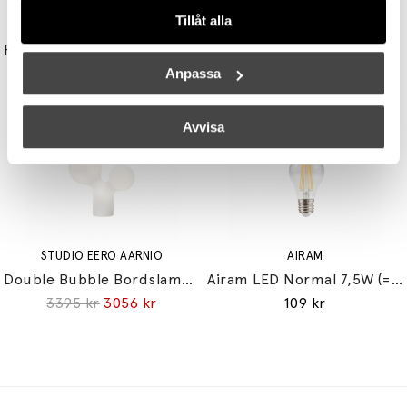
Tillåt alla
UNISON
TALA
Reflektor MR11 28W (=35W) GU10
Light Engine LED Bulb 3,6W (=33W) 2700K G9 Lightly Frosted
149 kr
179 kr
Anpassa
Avvisa
STUDIO EERO AARNIO
AIRAM
Double Bubble Bordslampa Small
Airam LED Normal 7,5W (=60W) E27
3395 kr
3056 kr
109 kr