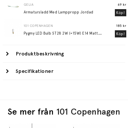
GELIA
69 kr
Armatursladd Med Lamppropp Jordad
Köp!
101 COPENHAGEN
185 kr
P
ygmy LED Bulb ST28 2W (=15W) E14 Matte Porcelain
Köp!
Produktbeskrivning
Specifikationer
Se mer från
101 Copenhagen