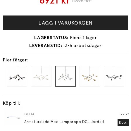
8921
kr
kr
11895
LÄGG I VARUKORGEN
3-6 arbetsdagar
Fler färger:
Köp till:
GELIA
99 kr
Armatursladd Med Lamppropp DCL Jordad
Köp!