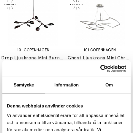
101 COPENHAGEN
101 COPENHAGEN
Drop Ljuskrona Mini Burned Black 5m
Ghost Ljuskrona Mini Chrome 5m
9995 kr
7496 kr
11495 kr
8621 kr
Samtycke
Information
Om
Denna webbplats använder cookies
Vi använder enhetsidentifierare för att anpassa innehållet
och annonserna till användarna, tillhandahålla funktioner
101 COPENHAGEN
101 COPENHAGEN
för sociala medier och analysera vår trafik. Vi
Drop Vägglampa Bulp Grey
Drop Ljuskrona Burned Black 5m