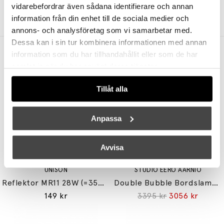
vidarebefordrar även sådana identifierare och annan
3795 kr
2846 kr
13995 kr
10496 kr
information från din enhet till de sociala medier och
annons- och analysföretag som vi samarbetar med.
Dessa kan i sin tur kombinera informationen med annan
Andra köpte även
information som du har tillhandahållit eller som de har
samlat in när du har använt deras tjänster.
Tillåt alla
Anpassa
Avvisa
UNISON
STUDIO EERO AARNIO
Reflektor MR11 28W (=35W) GU10
Double Bubble Bordslampa Small
149 kr
3395 kr
3056 kr