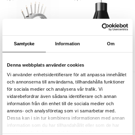
BSWEDEN
BSWEDEN
Samtycke
Information
Om
Julius Ljusstake Grå
Split 29 Pendel Svart
3665 kr
3115 kr
3245 kr
2758 kr
Denna webbplats använder cookies
Vi använder enhetsidentifierare för att anpassa innehållet
Andra köpte även
och annonserna till användarna, tillhandahålla funktioner
för sociala medier och analysera vår trafik. Vi
vidarebefordrar även sådana identifierare och annan
information från din enhet till de sociala medier och
annons- och analysföretag som vi samarbetar med.
Dessa kan i sin tur kombinera informationen med annan
information som du har tillhandahållit eller som de har
samlat in när du har använt deras tjänster.