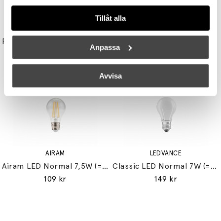
Tillåt alla
UNISON
STUDIO EERO AARNIO
Reflektor MR11 28W (=35W) GU10
Double Bubble Bordslampa Small
Anpassa
149 kr
3395 kr
3056 kr
Avvisa
AIRAM
LEDVANCE
Airam LED Normal 7,5W (=60W) E27
Classic LED Normal 7W (=60W) E27
109 kr
149 kr