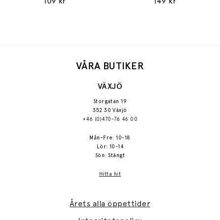
109 kr
149 kr
VÅRA BUTIKER
VÄXJÖ
Storgatan 19
352 30 Växjö
+46 (0)470-76 46 00
Mån–Fre: 10-18
Lör: 10-14
Sön: Stängt
Hitta hit
Årets alla öppettider