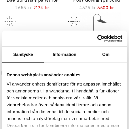
Dae Bordslampa White
Post Golvlampa Solid
2655 kr
2124 kr
4375 kr
3500 kr
Samtycke
Information
Om
FERM LIVING
FERM LIVING
Balance Candle Holder Brass
Arum Golvlampa Black
Denna webbplats använder cookies
435 kr
348 kr
8589 kr
6871 kr
Vi använder enhetsidentifierare för att anpassa innehållet
och annonserna till användarna, tillhandahålla funktioner
för sociala medier och analysera vår trafik. Vi
Andra köpte även
vidarebefordrar även sådana identifierare och annan
information från din enhet till de sociala medier och
annons- och analysföretag som vi samarbetar med.
Dessa kan i sin tur kombinera informationen med annan