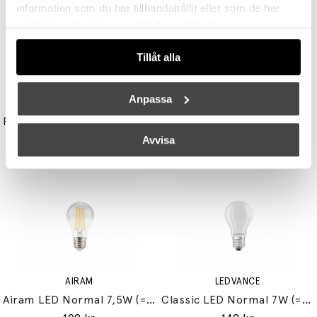
information som du har tillhandahållit eller som de har
samlat in när du har använt deras tjänster.
Tillåt alla
Anpassa
UNISON
STUDIO EERO AARNIO
Reflektor MR11 28W (=35W) GU10
Double Bubble Bordslampa Small
149 kr
3395 kr
3056 kr
Avvisa
AIRAM
LEDVANCE
Airam LED Normal 7,5W (=60W) E27
Classic LED Normal 7W (=60W) E27