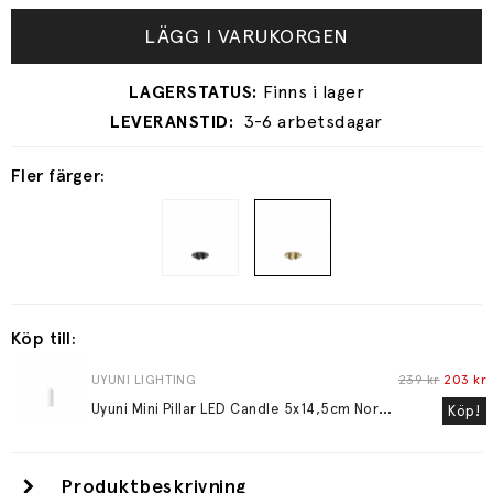
LÄGG I VARUKORGEN
3-6 arbetsdagar
Fler färger:
Köp till:
UYUNI LIGHTING
239 kr
203 kr
U
yuni Mini Pillar LED Candle 5x14,5cm Nordic White
Köp!
Produktbeskrivning