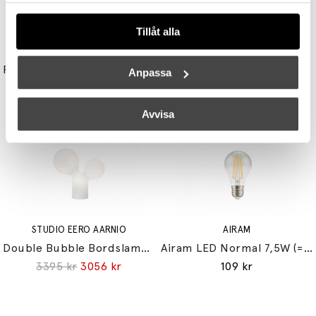
Tillåt alla
UNISON
TALA
Reflektor MR11 28W (=35W) GU10
Light Engine LED Bulb 3,6W (=33W) 2700K G9 Lightly Frosted
Anpassa
149 kr
179 kr
Avvisa
STUDIO EERO AARNIO
AIRAM
Double Bubble Bordslampa Small
Airam LED Normal 7,5W (=60W) E27
3395 kr
3056 kr
109 kr