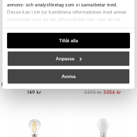
Andra köpte även
annons- och analysföretag som vi samarbetar med.
Dessa kan i sin tur kombinera informationen med annan
information som du har tillhandahållit eller som de har
samlat in när du har använt deras tjänster.
Tillåt alla
Anpassa
Avvisa
UNISON
STUDIO EERO AARNIO
Reflektor MR11 28W (=35W) GU10
Double Bubble Bordslampa Small
149 kr
3395 kr
3056 kr