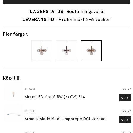
Preliminärt 2-6 veckor
Fler färger:
Köp till:
AIRAM
99 kr
Airam LED Klot 5,5W (=40W) E14
Köp!
GELIA
99 kr
Armatursladd Med Lamppropp DCL Jordad
Köp!