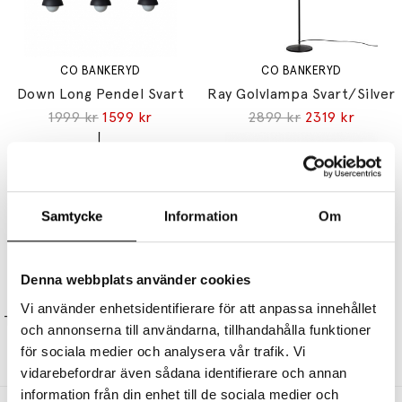
CO BANKERYD
CO BANKERYD
Down Long Pendel Svart
Ray Golvlampa Svart/Silver
1999 kr
1599 kr
2899 kr
2319 kr
Samtycke
Information
Om
Denna webbplats använder cookies
CO BANKERYD
CO BANKERYD
Vi använder enhetsidentifierare för att anpassa innehållet
Tage 50 Pendel Svart/Klarglas
Linn 70 Plafond Vit
och annonserna till användarna, tillhandahålla funktioner
3699 kr
2959 kr
2399 kr
1919 kr
för sociala medier och analysera vår trafik. Vi
vidarebefordrar även sådana identifierare och annan
information från din enhet till de sociala medier och