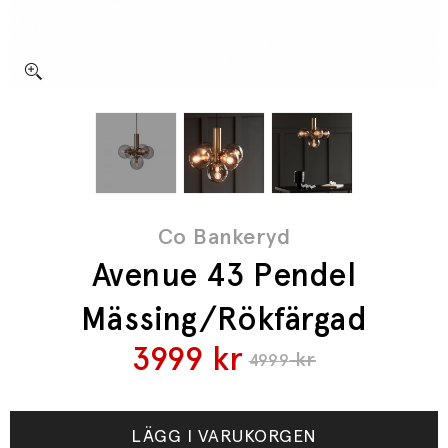
Co Bankeryd
Avenue 43 Pendel
Mässing/Rökfärgad
3999
kr
kr
4999
LÄGG I VARUKORGEN