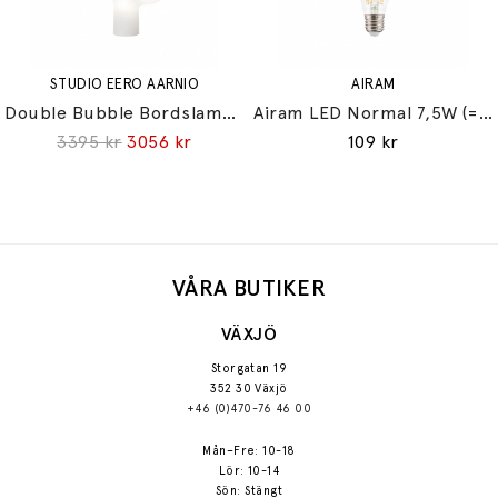
STUDIO EERO AARNIO
AIRAM
Double Bubble Bordslampa Small
Airam LED Normal 7,5W (=60W) E27
3395 kr
3056 kr
109 kr
VÅRA BUTIKER
VÄXJÖ
Storgatan 19
352 30 Växjö
+46 (0)470-76 46 00
Mån–Fre: 10-18
Lör: 10-14
Sön: Stängt