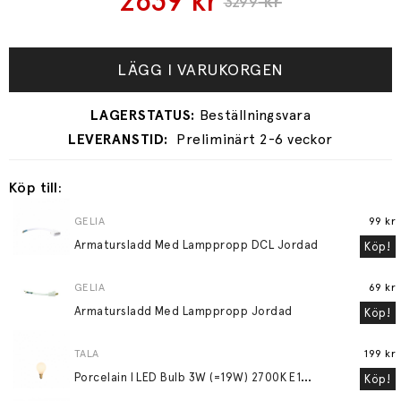
2639
kr
kr
3299
LÄGG I VARUKORGEN
Preliminärt 2-6 veckor
Köp till:
GELIA
99 kr
Armatursladd Med Lamppropp DCL Jordad
Köp!
GELIA
69 kr
Armatursladd Med Lamppropp Jordad
Köp!
TALA
199 kr
P
orcelain I LED Bulb 3W (=19W) 2700K E14 Matte Porcelain
Köp!