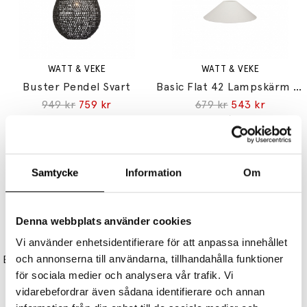
WATT & VEKE
WATT & VEKE
Buster Pendel Svart
Basic Flat 42 Lampskärm Vit
949 kr
759 kr
679 kr
543 kr
Samtycke
Information
Om
Denna webbplats använder cookies
WATT & VEKE
WATT & VEKE
Vi använder enhetsidentifierare för att anpassa innehållet
Basic Straight 26 Lampskärm Vit
Kuro 45 Pendel Mattsvart/Svart Krom
och annonserna till användarna, tillhandahålla funktioner
för sociala medier och analysera vår trafik. Vi
449 kr
359 kr
2999 kr
2399 kr
vidarebefordrar även sådana identifierare och annan