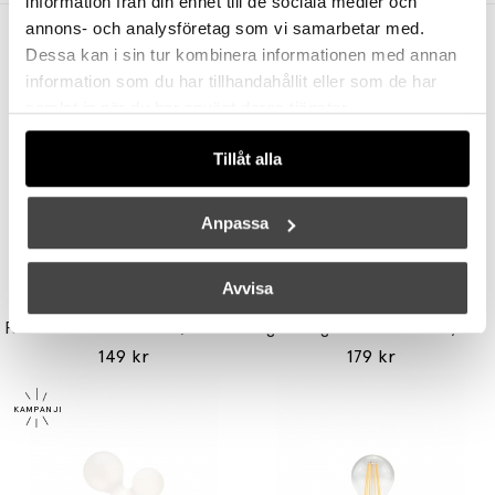
information från din enhet till de sociala medier och
annons- och analysföretag som vi samarbetar med.
Andra köpte även
Dessa kan i sin tur kombinera informationen med annan
information som du har tillhandahållit eller som de har
samlat in när du har använt deras tjänster.
Tillåt alla
Anpassa
Avvisa
UNISON
TALA
Reflektor MR11 28W (=35W) GU10
Light Engine LED Bulb 3,6W (=33W) 2700K G9 Lightly Frosted
149 kr
179 kr