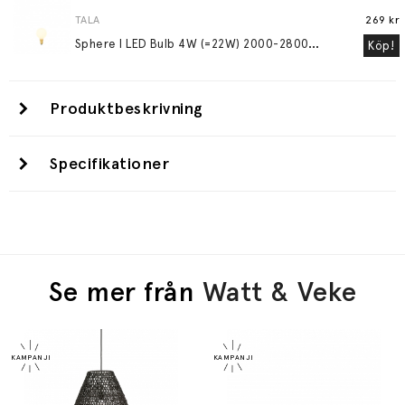
TALA
269 kr
S
phere I LED Bulb 4W (=22W) 2000-2800K E14 Matte Porcelain
Köp!
Produktbeskrivning
Specifikationer
Se mer från
Watt & Veke