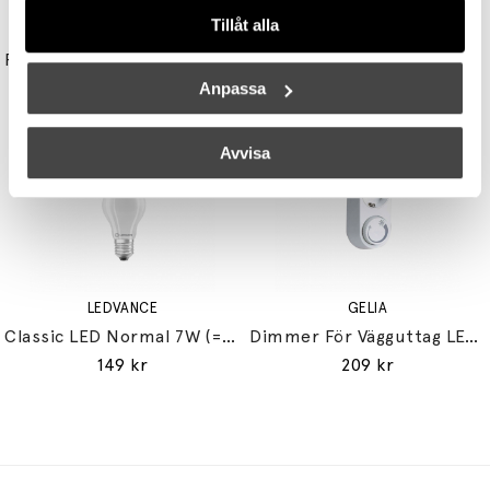
Tillåt alla
UNISON
STUDIO EERO AARNIO
Reflektor MR11 28W (=35W) GU10
Double Bubble Bordslampa Small
149 kr
3395 kr
3056 kr
Anpassa
Avvisa
LEDVANCE
GELIA
Classic LED Normal 7W (=60W) E27
Dimmer För Vägguttag LED 3-24W Glödljus 30-200W
149 kr
209 kr