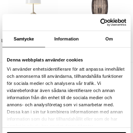
FOSCARINI
FOSCARINI
Samtycke
Information
Om
Lumiere Bordslampa Large Champagne/White Med Dimmer
Plass Pendel Medium Grey
8625 kr
6900 kr
9905 kr
7924 kr
Denna webbplats använder cookies
Vi använder enhetsidentifierare för att anpassa innehållet
Andra köpte även
och annonserna till användarna, tillhandahålla funktioner
för sociala medier och analysera vår trafik. Vi
vidarebefordrar även sådana identifierare och annan
information från din enhet till de sociala medier och
annons- och analysföretag som vi samarbetar med.
Dessa kan i sin tur kombinera informationen med annan
information som du har tillhandahållit eller som de har
samlat in när du har använt deras tjänster.