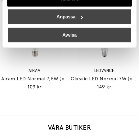
Reflektor MR11 28W (=35W) GU10
Double Bubble Bordslampa Small
149 kr
3395 kr
3056 kr
Anpassa
Avvisa
AIRAM
LEDVANCE
Airam LED Normal 7,5W (=60W) E27
Classic LED Normal 7W (=60W) E27
109 kr
149 kr
VÅRA BUTIKER