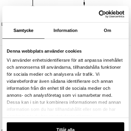
DCW ÉDITIONS
DCW ÉDITIONS
Lampe Gras N°411 Golvlampa Svart/Gul
Lampe Gras N°222 Vägglampa Svart/Krom
Samtycke
Information
Om
7205 kr
5295 kr
Denna webbplats använder cookies
Andra köpte även
Vi använder enhetsidentifierare för att anpassa innehållet
och annonserna till användarna, tillhandahålla funktioner
för sociala medier och analysera vår trafik. Vi
vidarebefordrar även sådana identifierare och annan
information från din enhet till de sociala medier och
annons- och analysföretag som vi samarbetar med.
Dessa kan i sin tur kombinera informationen med annan
information som du har tillhandahållit eller som de har
samlat in när du har använt deras tjänster.
UNISON
STUDIO EERO AARNIO
Tillåt alla