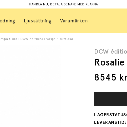
HANDLA NU, BETALA SENARE MED KLARNA
redning
Ljussättning
Varumärken
ampa Gold | DCW éditions | Växjö Elektriska
DCW éditi
Rosalie
8545
k