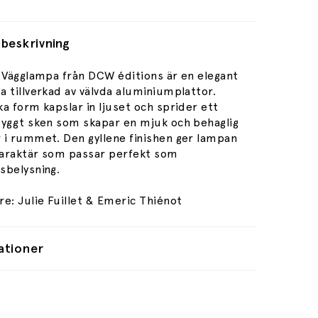
beskrivning
L Vägglampa från DCW éditions är en elegant
 tillverkad av välvda aluminiumplattor.
a form kapslar in ljuset och sprider ett
ryggt sken som skapar en mjuk och behaglig
 i rummet. Den gyllene finishen ger lampan
 karaktär som passar perfekt som
sbelysning.
e: Julie Fuillet & Emeric Thiénot
ationer