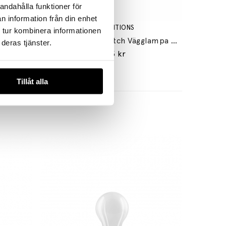
andahålla funktioner för
n information från din enhet
DCW ÉDITIONS
 tur kombinera informationen
Lampe Gras N°304 SW Vägglampa Svart
Biny Spot Bulb Switch Vägglampa Black/Polished Nickel
deras tjänster.
2685 kr
Tillåt alla