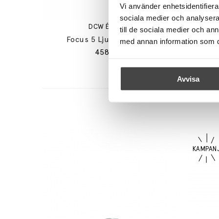
Vi använder enhetsidentifierar
sociala medier och analysera 
DCW ÉDITIONS
till de sociala medier och a
Focus 5 Ljuskrona Black
Chaumon
med annan information som du 
45835 kr
Avvisa