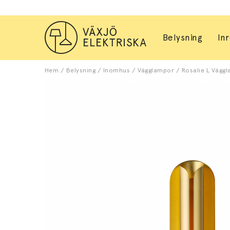
Belysning
In
Hem
/
Belysning
/
Inomhus
/
Vägglampor
/
Rosalie L Väggl