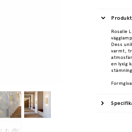
Produkt
Rosalie 
vägglampa
Dess unik
varmt, t
atmosfär
en lyxig
stämning
Formgivar
Specifik