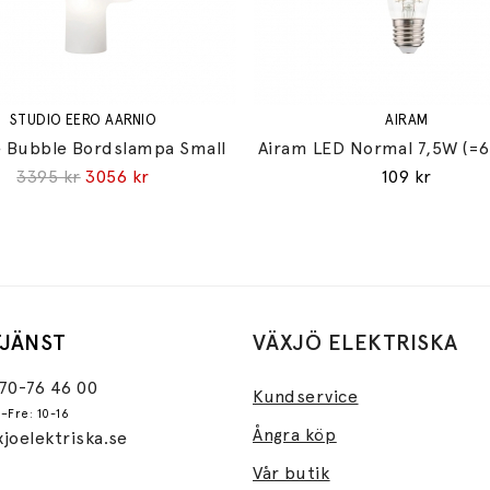
STUDIO EERO AARNIO
AIRAM
 Bubble Bordslampa Small
Airam LED Normal 7,5W (=
3395 kr
3056 kr
109 kr
JÄNST
VÄXJÖ ELEKTRISKA
470-76 46 00
Kundservice
–Fre: 10-16
Ångra köp
joelektriska.se
Vår butik