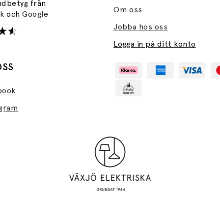
ndbetyg från
Om oss
ok
och
Google
Jobba hos oss
Logga in på ditt konto
OSS
book
agram