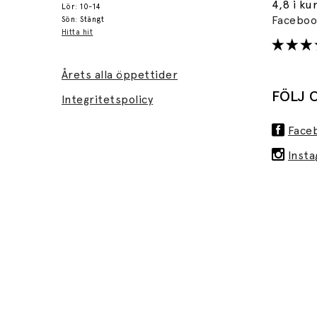
4,8 i ku
Lör: 10-14
Facebo
Sön: Stängt
Hitta hit
Årets alla öppettider
FÖLJ 
Integritetspolicy
Face
Inst