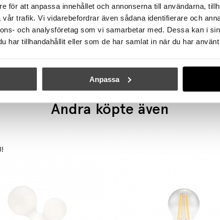
e för att anpassa innehållet och annonserna till användarna, tillh
vår trafik. Vi vidarebefordrar även sådana identifierare och anna
DCW ÉDITIONS
DCW ÉDITIONS
nnons- och analysföretag som vi samarbetar med. Dessa kan i sin
t 150 Pendel Yellow/White
har tillhandahållit eller som de har samlat in när du har använt 
3315 kr
3955 kr
Anpassa
Andra köpte även