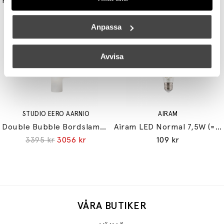
Reflektor MR11 28W (=35W) GU10
Light Engine LED Bulb 3,6W (=33W) 2700K G9 Lightly Frosted
149 kr
179 kr
Anpassa
Avvisa
STUDIO EERO AARNIO
AIRAM
Double Bubble Bordslampa Small
Airam LED Normal 7,5W (=60W) E27
3395 kr
3056 kr
109 kr
VÅRA BUTIKER