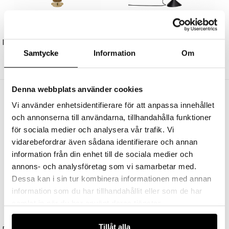
DCW ÉDITIONS
DCW ÉDITIONS
In The Sun 130 Portabel Bordslampa Gold/Gold
Lampe Gras N°205 Bordslampa Svart/Vit/Koppar
Samtycke
Information
Om
4375 kr
5995 kr
Denna webbplats använder cookies
Andra köpte även
Vi använder enhetsidentifierare för att anpassa innehållet
och annonserna till användarna, tillhandahålla funktioner
för sociala medier och analysera vår trafik. Vi
vidarebefordrar även sådana identifierare och annan
information från din enhet till de sociala medier och
annons- och analysföretag som vi samarbetar med.
Dessa kan i sin tur kombinera informationen med annan
information som du har tillhandahållit eller som de har
samlat in när du har använt deras tjänster.
UNISON
TALA
Tillåt alla