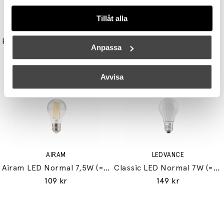
Tillåt alla
UNISON
STUDIO EERO AARNIO
Reflektor MR11 28W (=35W) GU10
Double Bubble Bordslampa Small
Anpassa
149 kr
3395 kr
3056 kr
Avvisa
AIRAM
LEDVANCE
Airam LED Normal 7,5W (=60W) E27
Classic LED Normal 7W (=60W) E27
109 kr
149 kr