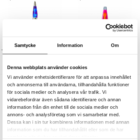
MATHMOS
MATHMOS
Samtycke
Information
Om
Telstar Lavalampa Silver Violet/Turquoise
Astro Lavalampa Originalet Silver Pink/Yellow
1440 kr
1296 kr
1440 kr
1296 kr
Denna webbplats använder cookies
Vi använder enhetsidentifierare för att anpassa innehållet
Andra köpte även
och annonserna till användarna, tillhandahålla funktioner
för sociala medier och analysera vår trafik. Vi
vidarebefordrar även sådana identifierare och annan
information från din enhet till de sociala medier och
annons- och analysföretag som vi samarbetar med.
Dessa kan i sin tur kombinera informationen med annan
information som du har tillhandahållit eller som de har
samlat in när du har använt deras tjänster.