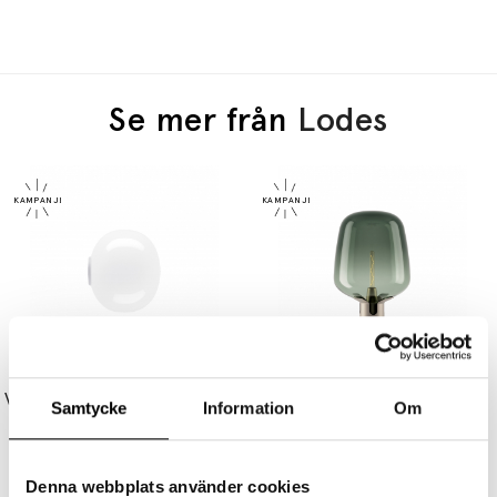
Se mer från
Lodes
LODES
LODES
Volum Mirror Tak/Vägg Ø42cm Glossy White Spegelmontering IP54
Flar Bordslampa Large Champagne/Turquoise
Samtycke
Information
Om
7775 kr
6609 kr
18395 kr
15636 kr
Denna webbplats använder cookies