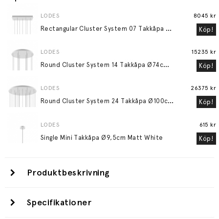
LODES
8045 kr
R
ectangular Cluster System 07 Takkåpa 70x45cm Matt White
Köp!
LODES
15235 kr
R
ound Cluster System 14 Takkåpa Ø74cm Matt White
Köp!
LODES
26375 kr
R
ound Cluster System 24 Takkåpa Ø100cm Matt White
Köp!
LODES
615 kr
Single Mini Takkåpa Ø9,5cm Matt White
Köp!
Produktbeskrivning
Specifikationer