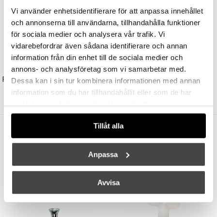
Vi använder enhetsidentifierare för att anpassa innehållet
och annonserna till användarna, tillhandahålla funktioner
för sociala medier och analysera vår trafik. Vi
vidarebefordrar även sådana identifierare och annan
information från din enhet till de sociala medier och
LODES
LODES
annons- och analysföretag som vi samarbetar med.
Random Cloud 7 Ljuskrona Ø23cm Matt White/Frosted White
Croma Golvlampa Matt Black
Dessa kan i sin tur kombinera informationen med annan
38715 kr
32908 kr
22715 kr
19308 kr
information som du har tillhandahållit eller som de har
samlat in när du har använt deras tjänster.
Tillåt alla
Andra köpte även
Anpassa
Avvisa