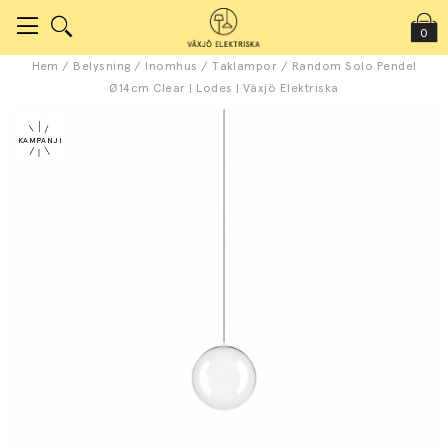
0
Hem
/
Belysning
/
Inomhus
/
Taklampor
/
Random Solo Pendel
Ø14cm Clear | Lodes | Växjö Elektriska