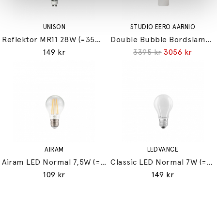
UNISON
STUDIO EERO AARNIO
Reflektor MR11 28W (=35W) GU10
Double Bubble Bordslampa Small
149 kr
3395 kr
3056 kr
AIRAM
LEDVANCE
Airam LED Normal 7,5W (=60W) E27
Classic LED Normal 7W (=60W) E27
109 kr
149 kr