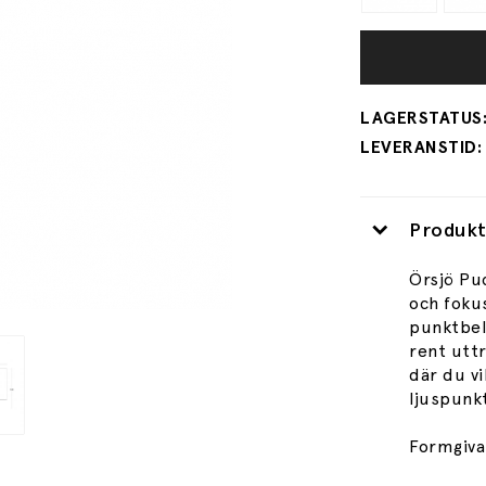
Produkt
Örsjö Pu
och fokus
punktbely
rent uttr
där du vi
ljuspunk
Formgiva