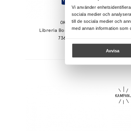
Vi använder enhetsidentifierar
sociala medier och analysera 
till de sociala medier och a
ÖRSJÖ
med annan information som du 
Libreria Bordslampa Blå
Visir
7365 kr
Avvisa