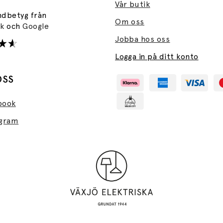
Vår butik
ndbetyg från
Om oss
ok
och
Google
Jobba hos oss
Logga in på ditt konto
OSS
book
agram