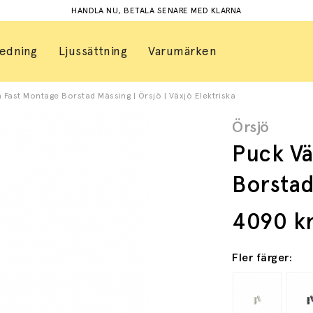
HANDLA NU, BETALA SENARE MED KLARNA
redning
Ljussättning
Varumärken
Fast Montage Borstad Mässing | Örsjö | Växjö Elektriska
Örsjö
Puck Vä
Borstad
4090
k
Fler färger: