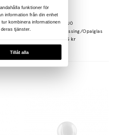
andahålla funktioner för
n information från din enhet
 tur kombinera informationen
ÖRSJÖ
deras tjänster.
t
Hobo Pendel Mässing/Opalglas
13765 kr
Tillåt alla