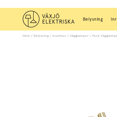
Belysning
In
Hem
/
Belysning
/
Inomhus
/
Vägglampor
/
Puck Vägglampa 