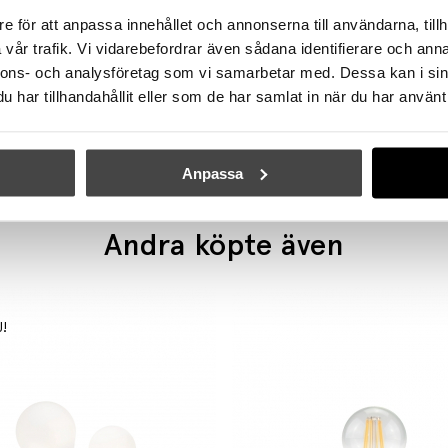
e för att anpassa innehållet och annonserna till användarna, tillh
vår trafik. Vi vidarebefordrar även sådana identifierare och anna
nnons- och analysföretag som vi samarbetar med. Dessa kan i sin
ÖRSJÖ
ÖRSJÖ
har tillhandahållit eller som de har samlat in när du har använt 
 Vägglampa Med Kabel Vit
Aria Golvlampa Svar
3380 kr
10035 kr
Anpassa
Andra köpte även