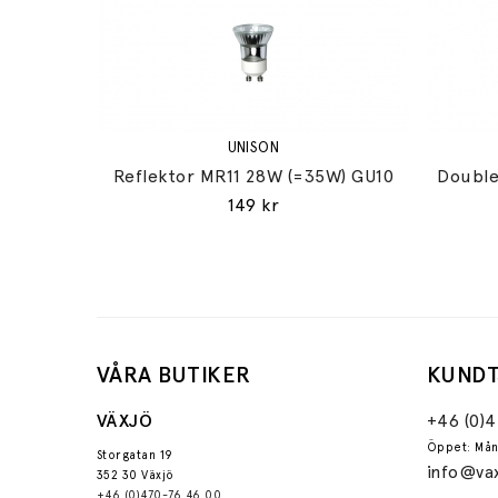
UNISON
Reflektor MR11 28W (=35W) GU10
Double
149 kr
VÅRA BUTIKER
KUNDT
VÄXJÖ
+46 (0)
Öppet: Mån
Storgatan 19
info@vax
352 30 Växjö
+46 (0)470-76 46 00