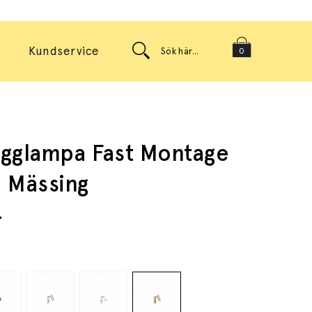
Kundservice
0
gglampa Fast Montage
 Mässing
r