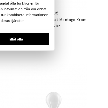
andahålla funktioner för
n information från din enhet
ÖRSJÖ
 tur kombinera informationen
d Mässing
Puck Vägglampa Fast Montage Krom
deras tjänster.
4785 kr
Tillåt alla