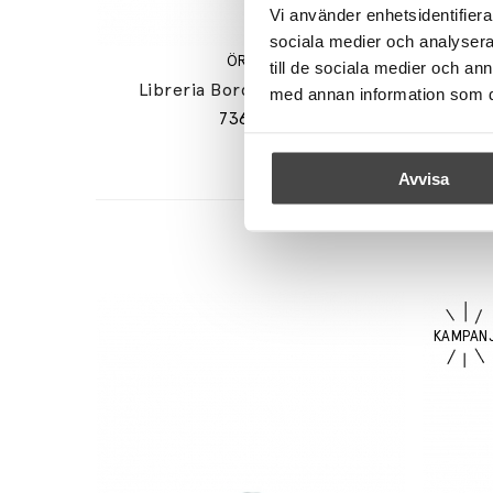
Vi använder enhetsidentifierar
sociala medier och analysera 
ÖRSJÖ
till de sociala medier och a
Libreria Bordslampa Svart
Star
med annan information som du 
7365 kr
Avvisa