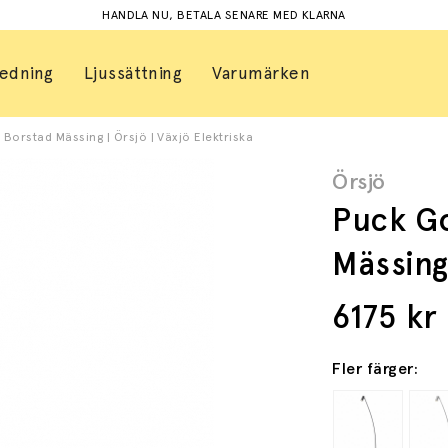
HANDLA NU, BETALA SENARE MED KLARNA
redning
Ljussättning
Varumärken
Borstad Mässing | Örsjö | Växjö Elektriska
Örsjö
Puck G
Mässin
6175
kr
Fler färger: