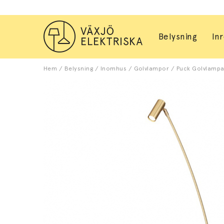
Belysning
In
Hem
/
Belysning
/
Inomhus
/
Golvlampor
/
Puck Golvlampa 