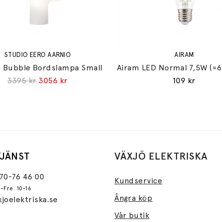
STUDIO EERO AARNIO
AIRAM
 Bubble Bordslampa Small
Airam LED Normal 7,5W (=
3395 kr
3056 kr
109 kr
JÄNST
VÄXJÖ ELEKTRISKA
470-76 46 00
Kundservice
–Fre: 10-16
Ångra köp
joelektriska.se
Vår butik