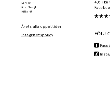
4,8 i ku
Lör: 10-14
Facebo
Sön: Stängt
Hitta hit
Årets alla öppettider
FÖLJ 
Integritetspolicy
Face
Inst