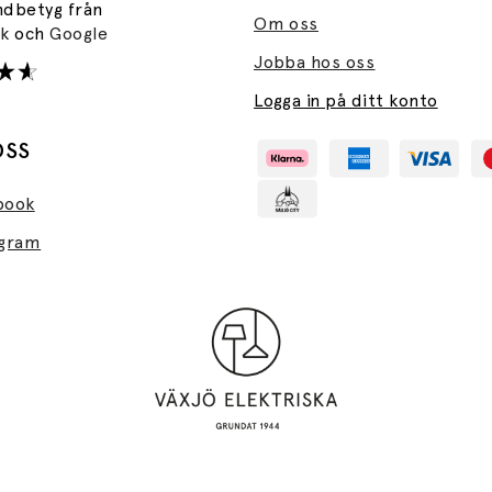
ndbetyg från
Om oss
ok
och
Google
Jobba hos oss
Logga in på ditt konto
OSS
book
agram