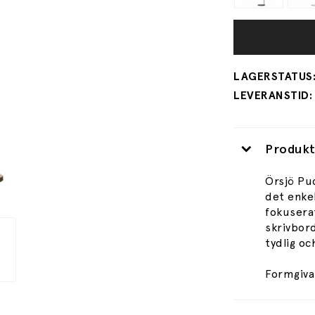
Produkt
Örsjö Puc
det enkel
fokuserat
skrivbord
tydlig oc
Formgiva