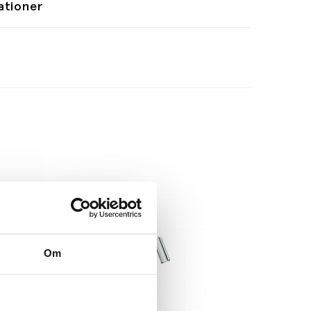
ationer
Om