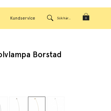
Kundservice
0
olvlampa Borstad
g