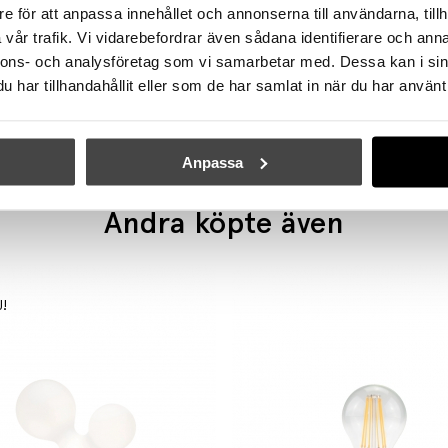
e för att anpassa innehållet och annonserna till användarna, tillh
vår trafik. Vi vidarebefordrar även sådana identifierare och anna
ÖRSJÖ
ÖRSJÖ
nnons- och analysföretag som vi samarbetar med. Dessa kan i sin
light 6 Skena Rå Koppar
Starlight 3 Skena Förnickla
har tillhandahållit eller som de har samlat in när du har använt 
14820 kr
10265 kr
Anpassa
Andra köpte även