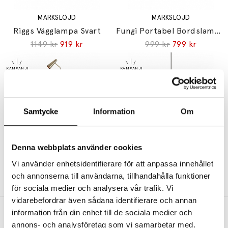
MARKSLÖJD
MARKSLÖJD
Riggs Vägglampa Svart
Fungi Portabel Bordslampa Mattvit
1149 kr
919 kr
999 kr
799 kr
Samtycke
Information
Om
MARKSLÖJD
MARKSLÖJD
Denna webbplats använder cookies
Peak Golvlampa Antik
Plisado Pendel 50cm Grå
Vi använder enhetsidentifierare för att anpassa innehållet
1399 kr
1119 kr
999 kr
799 kr
och annonserna till användarna, tillhandahålla funktioner
för sociala medier och analysera vår trafik. Vi
vidarebefordrar även sådana identifierare och annan
information från din enhet till de sociala medier och
Andra köpte även
annons- och analysföretag som vi samarbetar med.