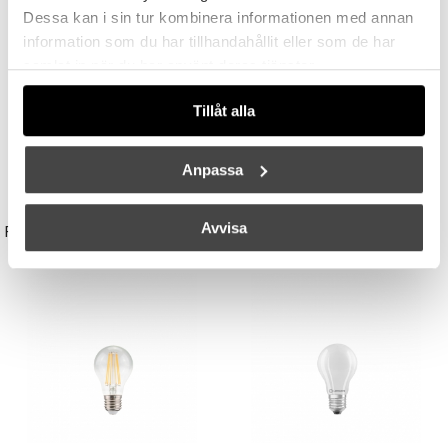
Dessa kan i sin tur kombinera informationen med annan
information som du har tillhandahållit eller som de har
samlat in när du har använt deras tjänster.
Tillåt alla
Anpassa
UNISON
STUDIO EERO AARNIO
Avvisa
Reflektor MR11 28W (=35W) GU10
Double Bubble Bordslampa Small
149 kr
3395 kr
3056 kr