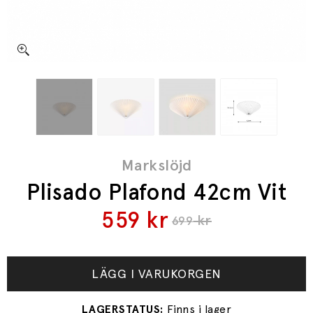
Markslöjd
Plisado Plafond 42cm Vit
559
kr
kr
699
LÄGG I VARUKORGEN