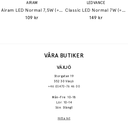
AIRAM
LEDVANCE
Airam LED Normal 7,5W (=60W) E27
Classic LED Normal 7W (=60W) E27
109 kr
149 kr
VÅRA BUTIKER
VÄXJÖ
Storgatan 19
352 30 Växjö
+46 (0)470-76 46 00
Mån–Fre: 10-18
Lör: 10-14
Sön: Stängt
Hitta hit