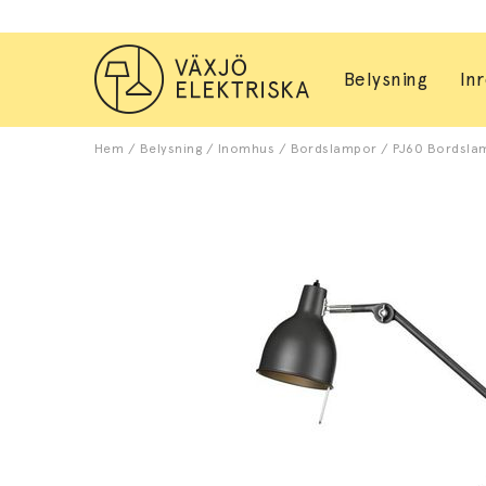
Belysning
In
Hem
/
Belysning
/
Inomhus
/
Bordslampor
/
PJ60 Bordslamp