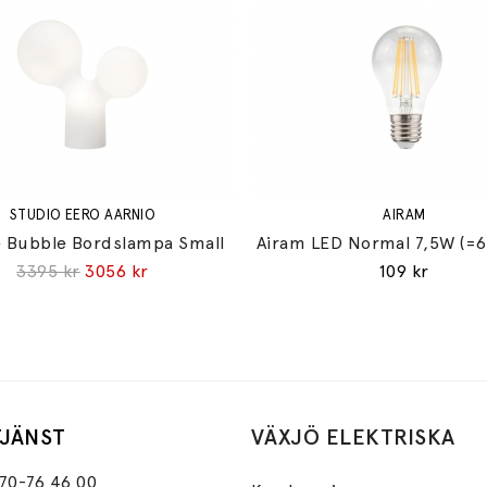
STUDIO EERO AARNIO
AIRAM
 Bubble Bordslampa Small
Airam LED Normal 7,5W (=
3395 kr
3056 kr
109 kr
JÄNST
VÄXJÖ ELEKTRISKA
470-76 46 00