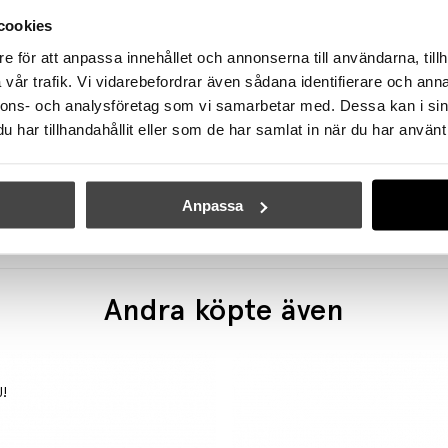
cookies
e för att anpassa innehållet och annonserna till användarna, tillh
vår trafik. Vi vidarebefordrar även sådana identifierare och anna
nnons- och analysföretag som vi samarbetar med. Dessa kan i sin
har tillhandahållit eller som de har samlat in när du har använt 
ÖRSJÖ
ÖRSJÖ
Star 5 Rund Taklampa/Vägglampa Rå Mässing
C627 Vägglampa Liten Rå 
28670 kr
6415 kr
Anpassa
Andra köpte även