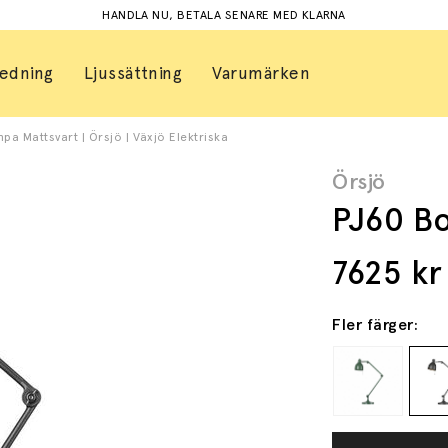
HANDLA NU, BETALA SENARE MED KLARNA
redning
Ljussättning
Varumärken
a Mattsvart | Örsjö | Växjö Elektriska
Örsjö
PJ60 Bo
7625
kr
Fler färger: