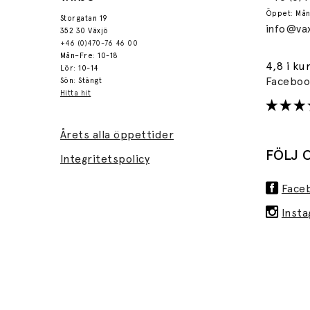
Öppet: Mån
Storgatan 19
info@vax
352 30 Växjö
+46 (0)470-76 46 00
Mån–Fre: 10-18
4,8 i ku
Lör: 10-14
Facebo
Sön: Stängt
Hitta hit
Årets alla öppettider
FÖLJ 
Integritetspolicy
Face
Inst