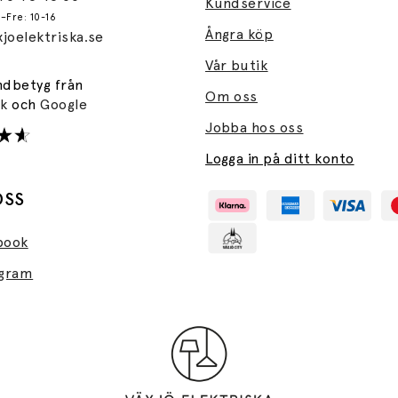
Kundservice
–Fre: 10-16
Ångra köp
joelektriska.se
Vår butik
ndbetyg från
Om oss
ok
och
Google
Jobba hos oss
Logga in på ditt konto
OSS
book
agram