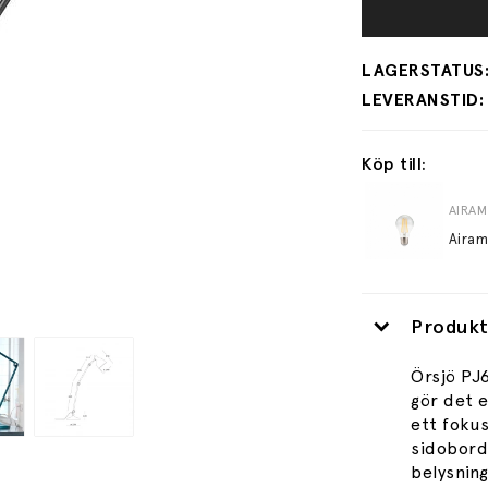
Köp till:
AIRAM
Airam
Produkt
Örsjö PJ
gör det e
ett foku
sidobord 
belysning