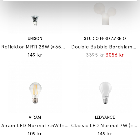
UNISON
STUDIO EERO AARNIO
Reflektor MR11 28W (=35W) GU10
Double Bubble Bordslampa Small
149 kr
3395 kr
3056 kr
AIRAM
LEDVANCE
Airam LED Normal 7,5W (=60W) E27
Classic LED Normal 7W (=60W) E27
109 kr
149 kr