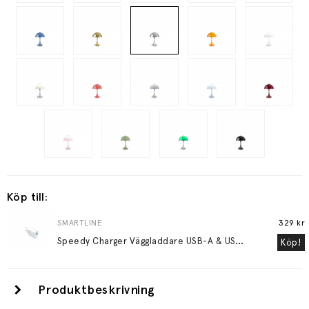
Köp till:
SMARTLINE
329 kr
S
peedy Charger Väggladdare USB-A & USB-C PD QC 20W Vit
Köp!
Produktbeskrivning