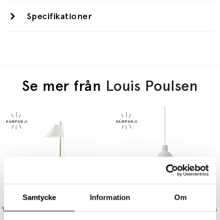
Specifikationer
Se mer från
Louis Poulsen
LOUIS POULSEN
LOUIS POULSEN
Samtycke
Information
Om
Yuh Bordslampa Brass/White
Toldbod Ø170 Pendel White