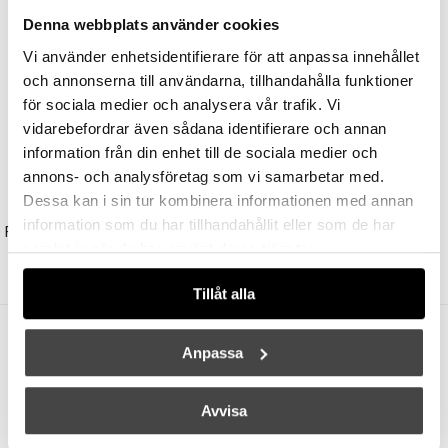
9845 kr
7876 kr
3545 kr
2836 kr
Denna webbplats använder cookies
Vi använder enhetsidentifierare för att anpassa innehållet
och annonserna till användarna, tillhandahålla funktioner
för sociala medier och analysera vår trafik. Vi
vidarebefordrar även sådana identifierare och annan
information från din enhet till de sociala medier och
annons- och analysföretag som vi samarbetar med.
Dessa kan i sin tur kombinera informationen med annan
LOUIS POULSEN
LOUIS POULSEN
information som du har tillhandahållit eller som de har
PH 3-2½ Pollare 910 Black Med Fotplatta V2
NJP Bordslampa Black
samlat in när du har använt deras tjänster.
17245 kr
13796 kr
7045 kr
5636 kr
Tillåt alla
Andra köpte även
Anpassa
Avvisa