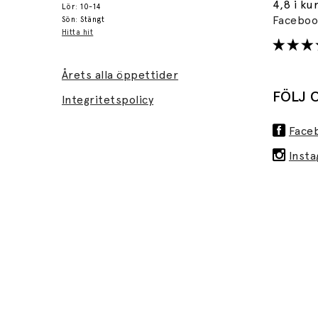
4,8 i ku
Lör: 10-14
Facebo
Sön: Stängt
Hitta hit
Årets alla öppettider
FÖLJ 
Integritetspolicy
Face
Inst