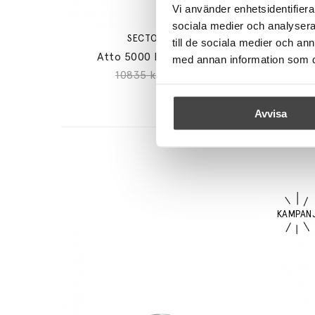
Vi använder enhetsidentifierar
sociala medier och analysera 
SECTO DESIGN
till de sociala medier och a
Atto 5000 Pendel Birch
Kum
med annan information som du 
10835 kr
8668 kr
Avvisa