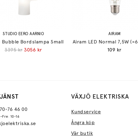
STUDIO EERO AARNIO
AIRAM
 Bubble Bordslampa Small
Airam LED Normal 7,5W (=
3395 kr
3056 kr
109 kr
JÄNST
VÄXJÖ ELEKTRISKA
470-76 46 00
Kundservice
–Fre: 10-16
Ångra köp
joelektriska.se
Vår butik