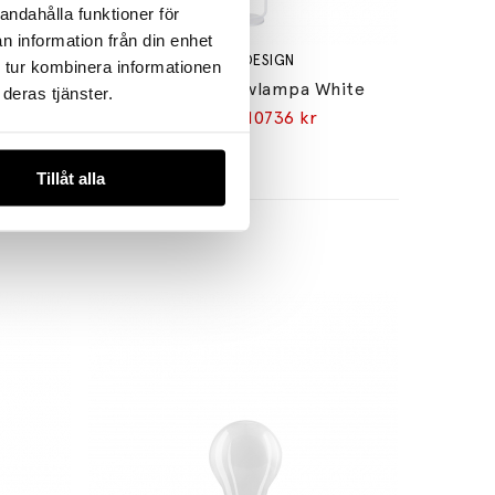
andahålla funktioner för
n information från din enhet
SECTO DESIGN
 tur kombinera informationen
Kuulto 9100 Taklampa/Vägglampa Walnut
Owalo 7010 Golvlampa White
deras tjänster.
13420 kr
10736 kr
Tillåt alla