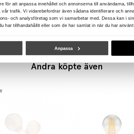
e för att anpassa innehållet och annonserna till användarna, tillh
vår trafik. Vi vidarebefordrar även sådana identifierare och anna
SECTO DESIGN
SECTO DESIGN
nnons- och analysföretag som vi samarbetar med. Dessa kan i sin
ulo 5200 Pendel Birch
har tillhandahållit eller som de har samlat in när du har använt 
14905 kr
11924 kr
15785 kr
12628 kr
Anpassa
Andra köpte även