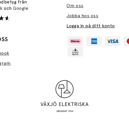
ndbetyg från
Om oss
ok
och
Google
Jobba hos oss
Logga in på ditt konto
OSS
book
agram