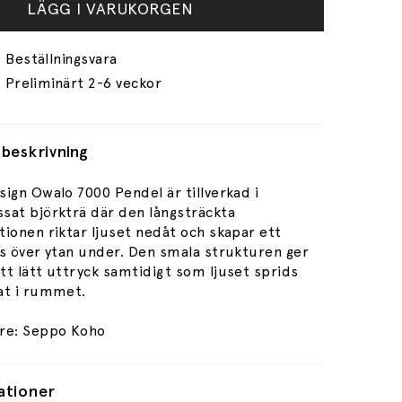
LÄGG I VARUKORGEN
Preliminärt 2-6 veckor
beskrivning
ign Owalo 7000 Pendel är tillverkad i
sat björkträ där den långsträckta
ionen riktar ljuset nedåt och skapar ett
us över ytan under. Den smala strukturen ger
tt lätt uttryck samtidigt som ljuset sprids
at i rummet.
re: Seppo Koho
ationer