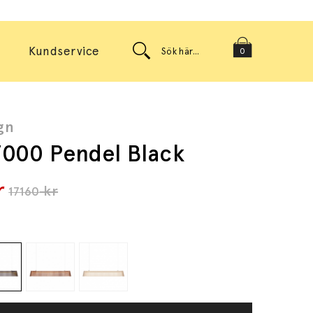
Kundservice
0
gn
000 Pendel Black
r
kr
17160