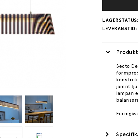
Produkt
Secto Des
formpres
konstrukt
jämnt lj
lampan e
balanser
Formgiva
Specifik