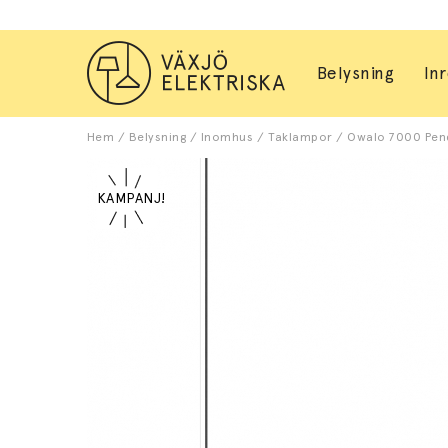
Belysning
In
Hem
/
Belysning
/
Inomhus
/
Taklampor
/
Owalo 7000 Pende