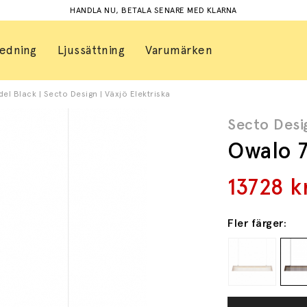
HANDLA NU, BETALA SENARE MED KLARNA
redning
Ljussättning
Varumärken
l Black | Secto Design | Växjö Elektriska
Secto Desi
Owalo 7
13728
k
Fler färger: