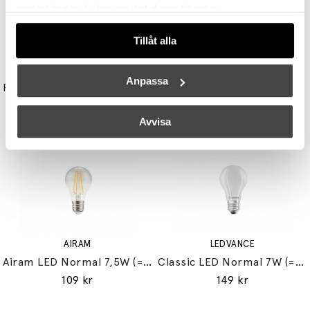
samlat in när du har använt deras tjänster.
Tillåt alla
UNISON
STUDIO EERO AARNIO
Anpassa
Reflektor MR11 28W (=35W) GU10
Double Bubble Bordslampa Small
149 kr
3395 kr
3056 kr
Avvisa
AIRAM
LEDVANCE
Airam LED Normal 7,5W (=60W) E27
Classic LED Normal 7W (=60W) E27
109 kr
149 kr