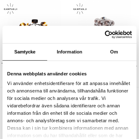
Samtycke
Information
Om
BY RYDÉNS
BY RYDÉNS
Turno Plafond Ø66cm Mattsvart/Mässing
Gross Plafond Ø30cm Rökfärgad
3625 kr
2719 kr
1995 kr
1496 kr
Denna webbplats använder cookies
Vi använder enhetsidentifierare för att anpassa innehållet
och annonserna till användarna, tillhandahålla funktioner
Andra köpte även
för sociala medier och analysera vår trafik. Vi
vidarebefordrar även sådana identifierare och annan
information från din enhet till de sociala medier och
annons- och analysföretag som vi samarbetar med.
Dessa kan i sin tur kombinera informationen med annan
information som du har tillhandahållit eller som de har