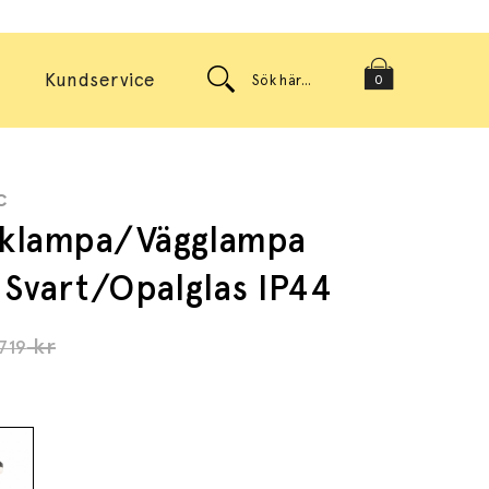
Kundservice
0
c
klampa/Vägglampa
 Svart/Opalglas IP44
kr
719