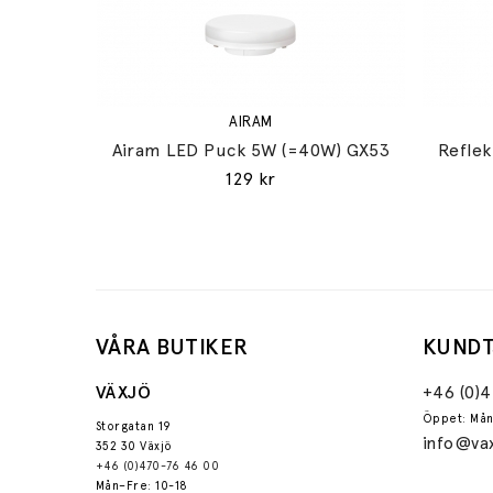
AIRAM
Airam LED Puck 5W (=40W) GX53
Refle
129 kr
VÅRA BUTIKER
KUNDT
VÄXJÖ
+46 (0)
Öppet: Mån
Storgatan 19
info@vax
352 30 Växjö
+46 (0)470-76 46 00
Mån–Fre: 10-18