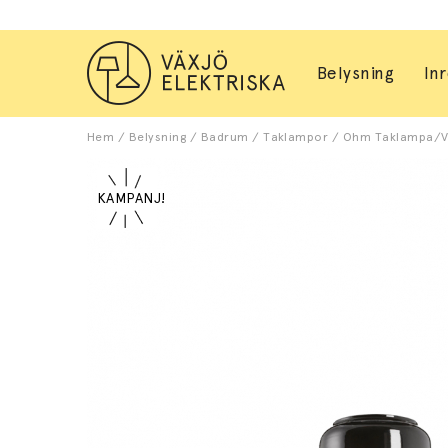
Belysning
In
Hem
/
Belysning
/
Badrum
/
Taklampor
/
Ohm Taklampa/Vägg