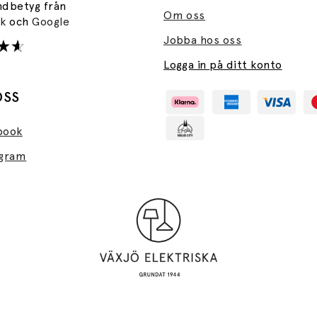
ndbetyg från
Om oss
ok
och
Google
Jobba hos oss
Logga in på ditt konto
OSS
book
agram