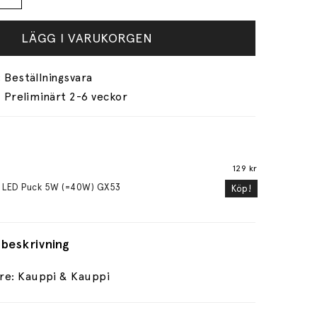
LÄGG I VARUKORGEN
Preliminärt 2-6 veckor
129 kr
 LED Puck 5W (=40W) GX53
Köp!
beskrivning
re: Kauppi & Kauppi