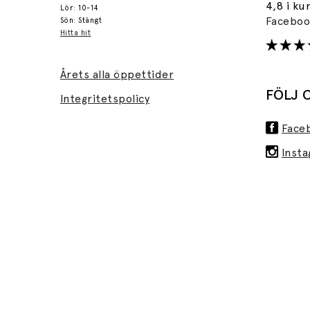
4,8 i ku
Lör: 10-14
Facebo
Sön: Stängt
Hitta hit
Årets alla öppettider
FÖLJ 
Integritetspolicy
Face
Inst