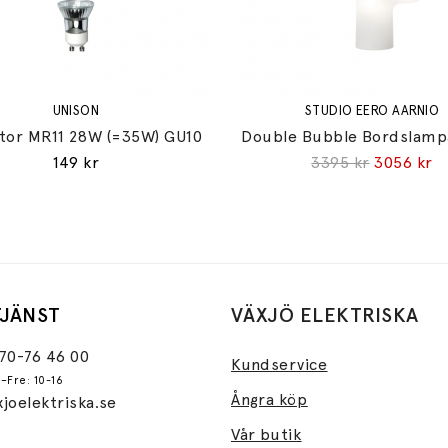
UNISON
STUDIO EERO AARNIO
ktor MR11 28W (=35W) GU10
Double Bubble Bordslamp
149 kr
3395 kr
3056 kr
JÄNST
VÄXJÖ ELEKTRISKA
470-76 46 00
Kundservice
–Fre: 10-16
Ångra köp
joelektriska.se
Vår butik