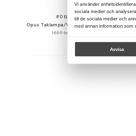
Vi använder enhetsidentifierar
sociala medier och analysera 
IFÖ ELECTRIC
till de sociala medier och a
Opus Taklampa/Vägglampa 200/135 Vit/Opalglas IP44
med annan information som du 
1859 kr
1580 kr
Avvisa