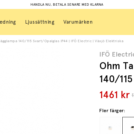
HANDLA NU, BETALA SENARE MED KLARNA
redning
Ljussättning
Varumärken
lampa 140/115 Svart/Opalglas IP44 | IFÖ Electric | Växjö Elektriska
IFÖ Electri
Ohm Ta
140/115
1461
kr
1
Fler färger: