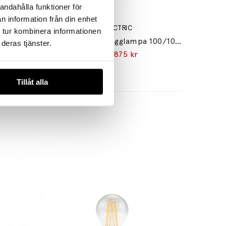
andahålla funktioner för
n information från din enhet
IFÖ ELECTRIC
 tur kombinera informationen
Ohm Vägglampa 140/205 Vit/Klarglas IP44
Opus Taklampa/Vägglampa 100/100 Grå/Opalglas IP44
deras tjänster.
1029 kr
875 kr
Tillåt alla