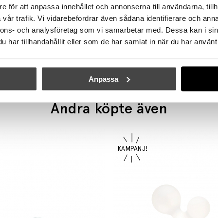
e för att anpassa innehållet och annonserna till användarna, tillh
vår trafik. Vi vidarebefordrar även sådana identifierare och anna
IFÖ ELECTRIC
IFÖ ELECTRIC
nnons- och analysföretag som vi samarbetar med. Dessa kan i sin
Ohm Taklampa/Vägglampa 100/170 Svart/Klarglas IP44
har tillhandahållit eller som de har samlat in när du har använt 
1379 kr
1172 kr
4989 kr
4241 kr
Anpassa
Andra köpte även