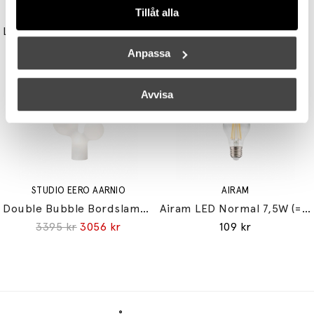
Tillåt alla
TALA
UNISON
Light Engine LED Bulb 3,6W (=33W) 2700K G9 Lightly Frosted
Reflektor MR11 28W (=35W) GU10
179 kr
149 kr
Anpassa
Avvisa
STUDIO EERO AARNIO
AIRAM
Double Bubble Bordslampa Small
Airam LED Normal 7,5W (=60W) E27
3395 kr
3056 kr
109 kr