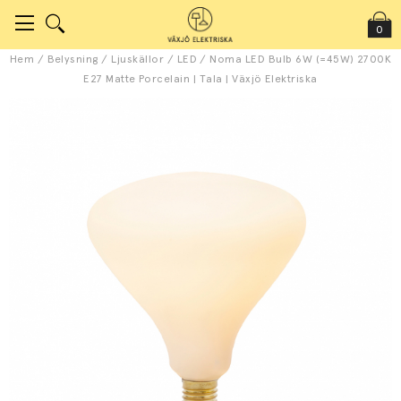
0
Hem
/
Belysning
/
Ljuskällor
/
LED
/
Noma LED Bulb 6W (=45W) 2700K
E27 Matte Porcelain | Tala | Växjö Elektriska