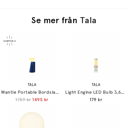
Se mer från
Tala
TALA
TALA
Mantle Portable Bordslampa Cobalt Blue + Mantle LED Bulb IP44
Light Engine LED Bulb 3,6W (=33W) 2700K G9 Lightly Frosted
1759 kr
1495 kr
179 kr