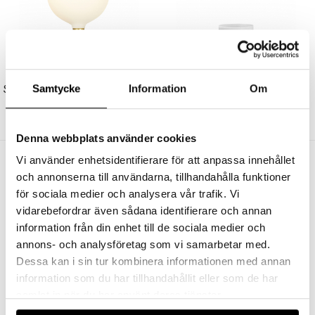
TALA
TALA
Samtycke
Information
Om
Sphere IV LED Bulb 8W (=53W) 2000-2800K E27 Matte Porcelain
Firth GX53 LED Bulb 7W (=55W) 2000-3000K Opal Finish
879 kr
379 kr
Denna webbplats använder cookies
Vi använder enhetsidentifierare för att anpassa innehållet
Andra köpte även
och annonserna till användarna, tillhandahålla funktioner
för sociala medier och analysera vår trafik. Vi
vidarebefordrar även sådana identifierare och annan
information från din enhet till de sociala medier och
annons- och analysföretag som vi samarbetar med.
Dessa kan i sin tur kombinera informationen med annan
information som du har tillhandahållit eller som de har
samlat in när du har använt deras tjänster.