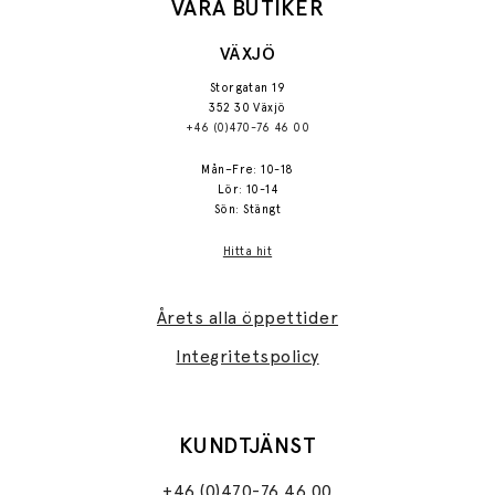
VÅRA BUTIKER
VÄXJÖ
Storgatan 19
352 30 Växjö
+46 (0)470-76 46 00
Mån–Fre: 10-18
Lör: 10-14
Sön: Stängt
Hitta hit
Årets alla öppettider
Integritetspolicy
KUNDTJÄNST
+46 (0)470-76 46 00