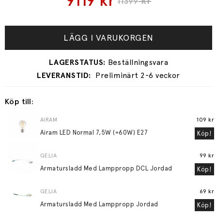
9119
kr
kr
11399
LÄGG I VARUKORGEN
Preliminärt 2-6 veckor
Köp till:
AIRAM
109 kr
Airam LED Normal 7,5W (=60W) E27
Köp!
GELIA
99 kr
Armatursladd Med Lamppropp DCL Jordad
Köp!
GELIA
69 kr
Armatursladd Med Lamppropp Jordad
Köp!