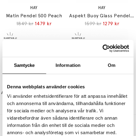
HAY
HAY
Matin Pendel 500 Peach
Aspekt Buoy Glass Pendel 200 Soft Black Cord Set
1849 kr
1479 kr
1599 kr
1279 kr
Samtycke
Information
Om
HAY
HAY
Denna webbplats använder cookies
Arcs Vägglampa Sconce Auburn Red
Mousqueton Portable Bordslampa Brushed Stainless Steel
Vi använder enhetsidentifierare för att anpassa innehållet
2899 kr
2319 kr
2399 kr
1919 kr
och annonserna till användarna, tillhandahålla funktioner
för sociala medier och analysera vår trafik. Vi
vidarebefordrar även sådana identifierare och annan
Andra köpte även
information från din enhet till de sociala medier och
annons- och analysföretag som vi samarbetar med.