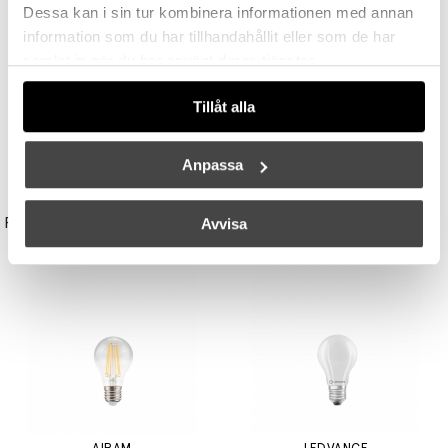
Dessa kan i sin tur kombinera informationen med annan
information som du har tillhandahållit eller som de har
samlat in när du har använt deras tjänster.
Tillåt alla
Anpassa
UNISON
STUDIO EERO AARNIO
Reflektor MR11 28W (=35W) GU10
Double Bubble Bordslampa Small
Avvisa
149 kr
3395 kr
3056 kr