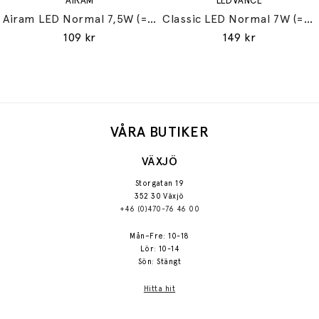
AIRAM
LEDVANCE
Airam LED Normal 7,5W (=60W) E27
Classic LED Normal 7W (=60W) E27
109 kr
149 kr
VÅRA BUTIKER
VÄXJÖ
Storgatan 19
352 30 Växjö
+46 (0)470-76 46 00
Mån–Fre: 10-18
Lör: 10-14
Sön: Stängt
Hitta hit