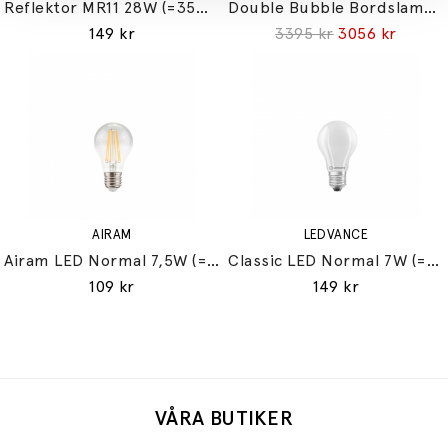
Reflektor MR11 28W (=35W) GU10
Double Bubble Bordslampa Small
149 kr
3395 kr
3056 kr
AIRAM
LEDVANCE
Airam LED Normal 7,5W (=60W) E27
Classic LED Normal 7W (=60W) E27
109 kr
149 kr
VÅRA BUTIKER