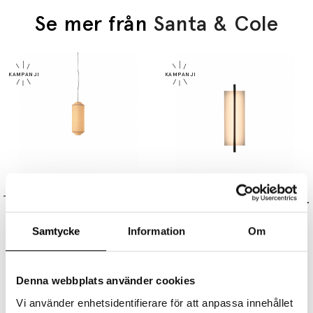
Se mer från
Santa & Cole
SANTA & COLE
SANTA & COLE
Tekiò Vertical P1 Pendel Washi Japanese Paper
Lámina 45 Vägglampa Glossy White Grey
24605 kr
20914 kr
11245 kr
9558 kr
Samtycke
Information
Om
Denna webbplats använder cookies
Vi använder enhetsidentifierare för att anpassa innehållet