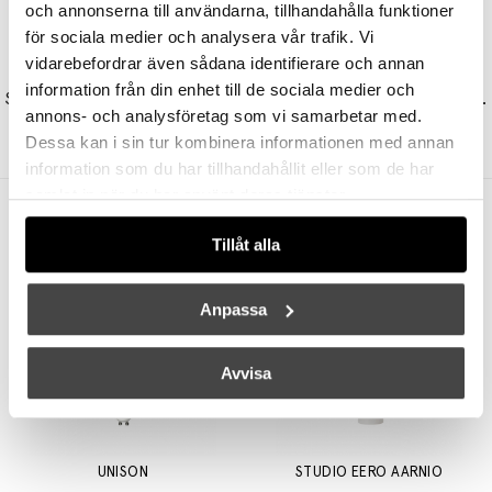
och annonserna till användarna, tillhandahålla funktioner
för sociala medier och analysera vår trafik. Vi
vidarebefordrar även sådana identifierare och annan
SANTA & COLE
SANTA & COLE
information från din enhet till de sociala medier och
Sistema Sisisí GT1 Pendel Natural Ribbon
Cesta Exterior Bordslampa Black
annons- och analysföretag som vi samarbetar med.
4425 kr
3761 kr
11815 kr
10043 kr
Dessa kan i sin tur kombinera informationen med annan
information som du har tillhandahållit eller som de har
samlat in när du har använt deras tjänster.
Andra köpte även
Tillåt alla
Anpassa
Avvisa
UNISON
STUDIO EERO AARNIO