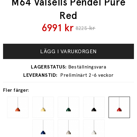
M64 Valsells Pendel Pure
Red
6991
kr
kr
8225
LÄGG I VARUKORGEN
Preliminärt 2-6 veckor
Fler färger: