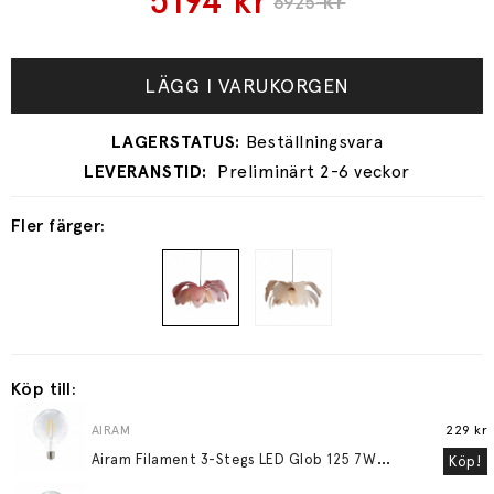
5194
kr
kr
6925
LÄGG I VARUKORGEN
Preliminärt 2-6 veckor
Fler färger:
Köp till:
AIRAM
229 kr
A
iram Filament 3-Stegs LED Glob 125 7W (=60W) E27
Köp!