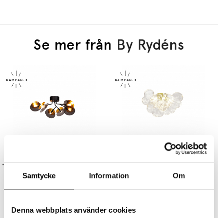
Se mer från
By Rydéns
BY RYDÉNS
BY RYDÉNS
Turno Plafond Ø66cm Mattsvart/Mässing
Gross Plafond Ø50cm Mässing/Klarglas
Samtycke
Information
Om
3625 kr
2719 kr
3799 kr
2849 kr
Denna webbplats använder cookies