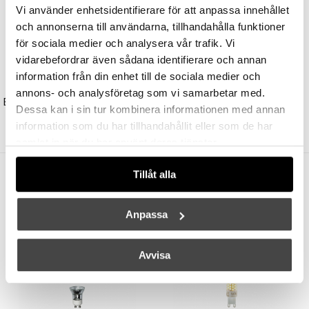
Vi använder enhetsidentifierare för att anpassa innehållet
och annonserna till användarna, tillhandahålla funktioner
för sociala medier och analysera vår trafik. Vi
vidarebefordrar även sådana identifierare och annan
information från din enhet till de sociala medier och
BY RYDÉNS
BY RYDÉNS
annons- och analysföretag som vi samarbetar med.
Bazar Vägglampa Mini Sandsvart
Orlando Golvlampa Mässing/Vit
Dessa kan i sin tur kombinera informationen med annan
1249 kr
937 kr
2599 kr
1949 kr
information som du har tillhandahållit eller som de har
samlat in när du har använt deras tjänster.
Tillåt alla
Andra köpte även
Anpassa
Avvisa