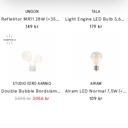
UNISON
TALA
Reflektor MR11 28W (=35W) GU10
Light Engine LED Bulb 3,6W (=33W) 2700K G9 Lightly Frosted
149 kr
179 kr
STUDIO EERO AARNIO
AIRAM
Double Bubble Bordslampa Small
Airam LED Normal 7,5W (=60W) E27
3395 kr
3056 kr
109 kr