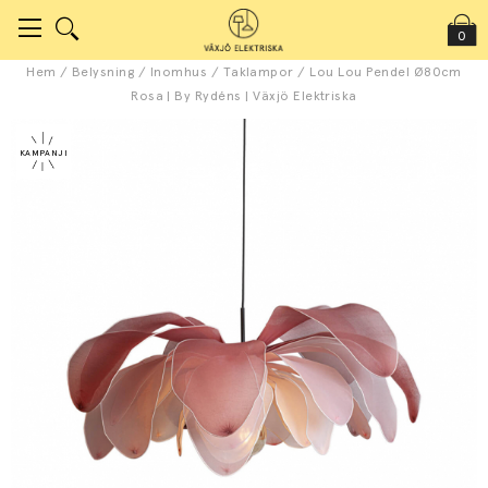
0
Hem
/
Belysning
/
Inomhus
/
Taklampor
/
Lou Lou Pendel Ø80cm
Rosa | By Rydéns | Växjö Elektriska