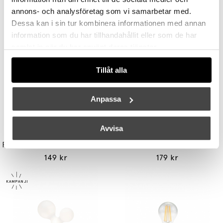
annons- och analysföretag som vi samarbetar med.
Andra köpte även
Dessa kan i sin tur kombinera informationen med annan
information som du har tillhandahållit eller som de har
samlat in när du har använt deras tjänster.
Tillåt alla
Anpassa
Avvisa
UNISON
TALA
Reflektor MR11 28W (=35W) GU10
Light Engine LED Bulb 3,6W (=33W) 2700K G9 Lightly Frosted
149 kr
179 kr