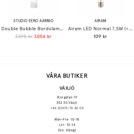
STUDIO EERO AARNIO
AIRAM
Double Bubble Bordslampa Small
Airam LED Normal 7,5W (=60W) E27
3395 kr
3056 kr
109 kr
VÅRA BUTIKER
VÄXJÖ
Storgatan 19
352 30 Växjö
+46 (0)470-76 46 00
Mån–Fre: 10-18
Lör: 10-14
Sön: Stängt