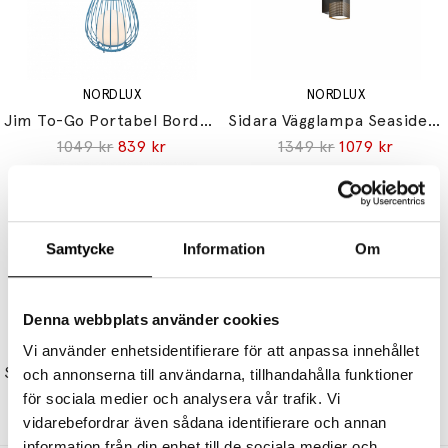
NORDLUX
NORDLUX
Jim To-Go Portabel Bordslampa Blå
Sidara Vägglampa Seaside Svart
1049 kr
839 kr
1349 kr
1079 kr
Samtycke
Information
Om
Denna webbplats använder cookies
NORDLUX
NORDLUX
Vi använder enhetsidentifierare för att anpassa innehållet
Sponge To-Go 20 Portabel Bordslampa Svart/Opal
Ellen To-Go Portabel Bordslampa Grå
och annonserna till användarna, tillhandahålla funktioner
899 kr
719 kr
649 kr
519 kr
för sociala medier och analysera vår trafik. Vi
vidarebefordrar även sådana identifierare och annan
information från din enhet till de sociala medier och