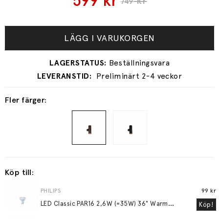
599
kr
kr
749
LÄGG I VARUKORGEN
Preliminärt 2-4 veckor
Fler färger:
Köp till:
PHILIPS
99 kr
L
ED Classic PAR16 2,6W (=35W) 36° WarmGlow GU10
Köp!