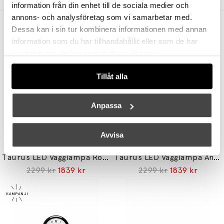
information från din enhet till de sociala medier och
annons- och analysföretag som vi samarbetar med.
Andra köpte även
Dessa kan i sin tur kombinera informationen med annan
information som du har tillhandahållit eller som de har
samlat in när du har använt deras tjänster.
Tillåt alla
Anpassa
Avvisa
BELID
BELID
Taurus LED Vägglampa Rost
Taurus LED Vägglampa Antracitgrå
2299 kr
1839 kr
2299 kr
1839 kr