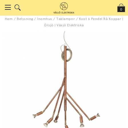
0
Hem
/
Belysning
/
Inomhus
/
Taklampor
/
Kvist 6 Pendel Rå Koppar |
Örsjö | Växjö Elektriska