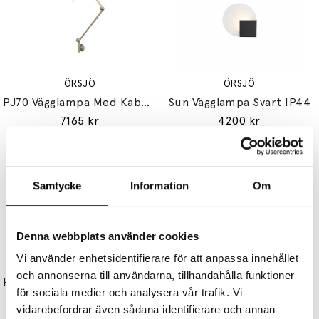
ÖRSJÖ
ÖRSJÖ
PJ70 Vägglampa Med Kabel Varmgrå
Sun Vägglampa Svart IP44
7165 kr
4200 kr
Samtycke
Information
Om
Denna webbplats använder cookies
Vi använder enhetsidentifierare för att anpassa innehållet
ÖRSJÖ
ÖRSJÖ
och annonserna till användarna, tillhandahålla funktioner
Hobo Pendel Mässing/Opalglas
Streck Vägglampa Kopplingshus Fast Montage Vit
för sociala medier och analysera vår trafik. Vi
13765 kr
4405 kr
vidarebefordrar även sådana identifierare och annan