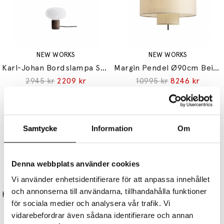
NEW WORKS
NEW WORKS
Karl-Johan Bordslampa Smoked Oak/Opal Glass
Margin Pendel Ø90cm Beige Canvas
2945 kr
2209 kr
10995 kr
8246 kr
Samtycke
Information
Om
Denna webbplats använder cookies
Vi använder enhetsidentifierare för att anpassa innehållet
NEW WORKS
NEW WORKS
och annonserna till användarna, tillhandahålla funktioner
Kizu Bordslampa Large Black Marble
Material Vägglampa Smoked Oak
för sociala medier och analysera vår trafik. Vi
5145 kr
3859 kr
4245 kr
3184 kr
vidarebefordrar även sådana identifierare och annan