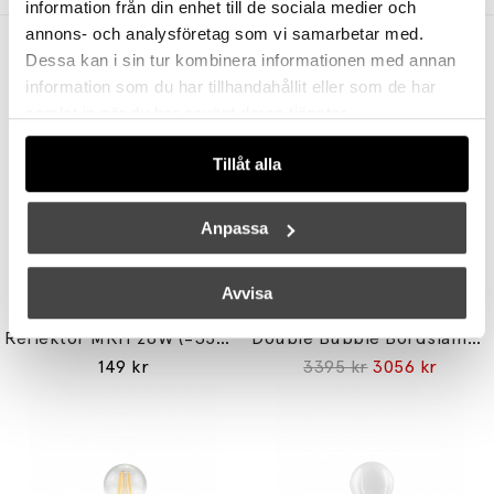
information från din enhet till de sociala medier och
annons- och analysföretag som vi samarbetar med.
Andra köpte även
Dessa kan i sin tur kombinera informationen med annan
information som du har tillhandahållit eller som de har
samlat in när du har använt deras tjänster.
Tillåt alla
Anpassa
Avvisa
UNISON
STUDIO EERO AARNIO
Reflektor MR11 28W (=35W) GU10
Double Bubble Bordslampa Small
149 kr
3395 kr
3056 kr