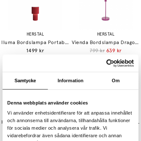
HERSTAL
HERSTAL
Iluma Bordslampa Portabel Röd
Vienda Bordslampa Dragon Purple
1499 kr
799 kr
639 kr
Samtycke
Information
Om
Denna webbplats använder cookies
Vi använder enhetsidentifierare för att anpassa innehållet
HERSTAL
HERSTAL
och annonserna till användarna, tillhandahålla funktioner
Harlekin Duo Vägglampa Mattsvart
Vienda Golvlampa Vit/Opalglas
för sociala medier och analysera vår trafik. Vi
899 kr
719 kr
999 kr
799 kr
vidarebefordrar även sådana identifierare och annan