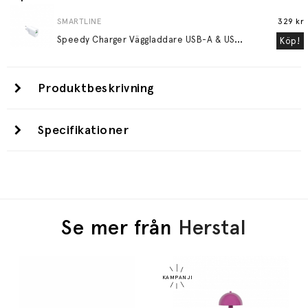
SMARTLINE
329 kr
S
peedy Charger Väggladdare USB-A & USB-C PD QC 20W Vit
Köp!
Produktbeskrivning
Specifikationer
Se mer från
Herstal