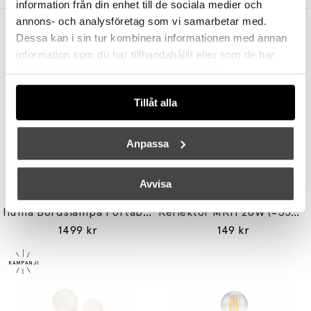
information från din enhet till de sociala medier och
annons- och analysföretag som vi samarbetar med.
Andra köpte även
Dessa kan i sin tur kombinera informationen med annan
information som du har tillhandahållit eller som de har
samlat in när du har använt deras tjänster.
Tillåt alla
Anpassa
Avvisa
HERSTAL
UNISON
Iluma Bordslampa Portabel Silver
Reflektor MR11 28W (=35W) GU10
1499 kr
149 kr