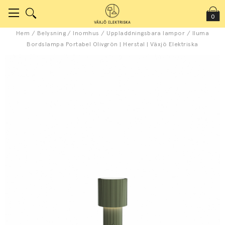
0
Hem
/
Belysning
/
Inomhus
/
Uppladdningsbara lampor
/
Iluma
Bordslampa Portabel Olivgrön | Herstal | Växjö Elektriska