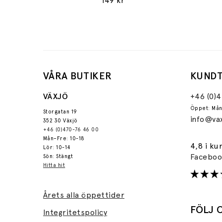
149 kr
VÅRA BUTIKER
KUNDT
VÄXJÖ
+46 (0)
Öppet: Mån
Storgatan 19
info@vax
352 30 Växjö
+46 (0)470-76 46 00
Mån–Fre: 10-18
4,8 i ku
Lör: 10-14
Facebo
Sön: Stängt
Hitta hit
Årets alla öppettider
FÖLJ 
Integritetspolicy