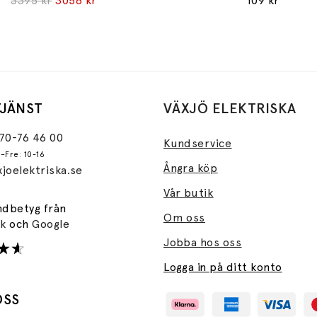
3395 kr
3056 kr
109 kr
JÄNST
VÄXJÖ ELEKTRISKA
470-76 46 00
Kundservice
–Fre: 10-16
Ångra köp
joelektriska.se
Vår butik
ndbetyg från
Om oss
ok
och
Google
Jobba hos oss
Logga in på ditt konto
OSS