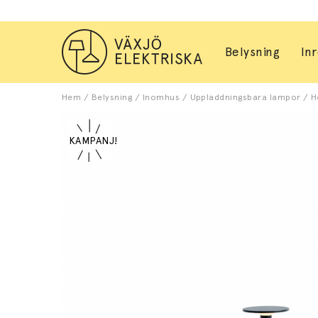
Belysning
In
Hem
/
Belysning
/
Inomhus
/
Uppladdningsbara lampor
/
H