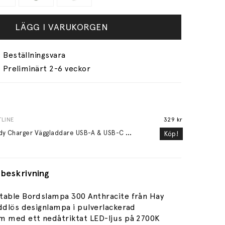
LÄGG I VARUKORGEN
Preliminärt 2-6 veckor
LINE
329 kr
S
peedy Charger Väggladdare USB-A & USB-C PD QC 20W Vit
Köp!
beskrivning
table Bordslampa 300 Anthracite från Hay
addlös designlampa i pulverlackerad
m med ett nedåtriktat LED-ljus på 2700K