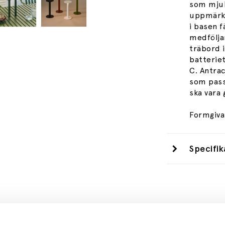
som mjuk
uppmärks
i basen f
medfölja
träbord 
batterie
C. Antrac
som pass
ska vara
Formgiva
Specifik