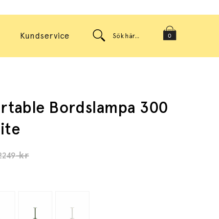
Kundservice
0
rtable Bordslampa 300
ite
kr
2249