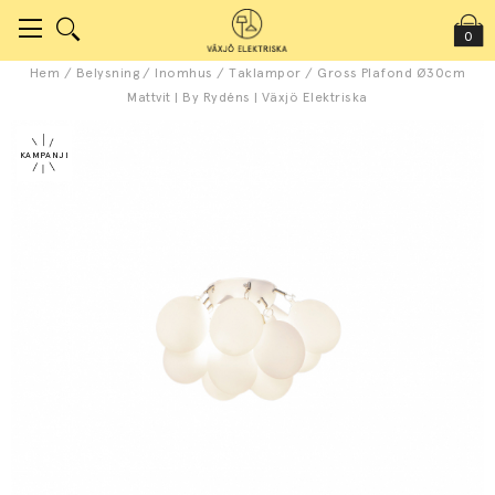
0
Hem
/
Belysning
/
Inomhus
/
Taklampor
/
Gross Plafond Ø30cm
Mattvit | By Rydéns | Växjö Elektriska