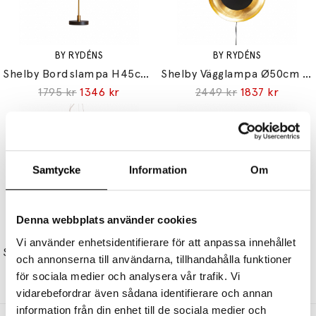
BY RYDÉNS
BY RYDÉNS
Shelby Bordslampa H45cm Mattsvart/Mässing
Shelby Vägglampa Ø50cm Mattsvart/Mässing
1795 kr
1346 kr
2449 kr
1837 kr
Samtycke
Information
Om
Denna webbplats använder cookies
BY RYDÉNS
BY RYDÉNS
Vi använder enhetsidentifierare för att anpassa innehållet
Splendor Pendel Ø58cm Amber
Turno Plafond Ø66cm Mattsvart/Mässing
och annonserna till användarna, tillhandahålla funktioner
5599 kr
4199 kr
3625 kr
2719 kr
för sociala medier och analysera vår trafik. Vi
vidarebefordrar även sådana identifierare och annan
information från din enhet till de sociala medier och