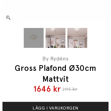
By Rydéns
Gross Plafond Ø30cm
Mattvit
1646
kr
kr
2195
LÄGG I VARUKORGEN