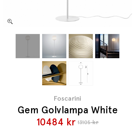
Foscarini
Gem Golvlampa White
10484
kr
kr
13105