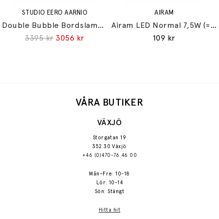
STUDIO EERO AARNIO
AIRAM
Double Bubble Bordslampa Small
Airam LED Normal 7,5W (=60W) E27
3395 kr
3056 kr
109 kr
VÅRA BUTIKER
VÄXJÖ
Storgatan 19
352 30 Växjö
+46 (0)470-76 46 00
Mån–Fre: 10-18
Lör: 10-14
Sön: Stängt
Hitta hit