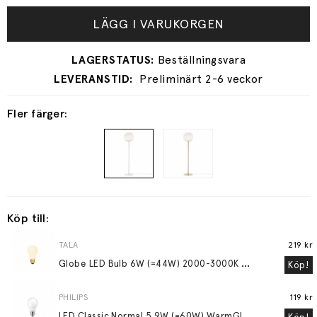
LÄGG I VARUKORGEN
Preliminärt 2-6 veckor
Fler färger:
Köp till:
TALA
219 kr
G
lobe LED Bulb 6W (=44W) 2000-3000K E27 Matte Porcelain
Köp!
PHILIPS
119 kr
L
ED Classic Normal 5,9W (=60W) WarmGlow Frostad E27