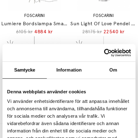
FOSCARINI
FOSCARINI
Lumiere Bordslampa Small Aluminium/White Med Dimmer
Sun Light Of Love Pendel White
6105 kr
4884 kr
28175 kr
22540 kr
Samtycke
Information
Om
Denna webbplats använder cookies
FOSCARINI
FOSCARINI
Bump Pendel Gold
Hoba Pendel Midi White
Vi använder enhetsidentifierare för att anpassa innehållet
och annonserna till användarna, tillhandahålla funktioner
5735 kr
4588 kr
4845 kr
3876 kr
för sociala medier och analysera vår trafik. Vi
vidarebefordrar även sådana identifierare och annan
information från din enhet till de sociala medier och
Andra köpte även