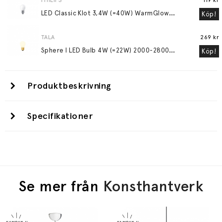
PHILIPS
119 kr
L
ED Classic Klot 3,4W (=40W) WarmGlow Frostad E27
Köp!
TALA
269 kr
S
phere I LED Bulb 4W (=22W) 2000-2800K E27 Matte Porcelain
Köp!
Produktbeskrivning
Specifikationer
Se mer från
Konsthantverk