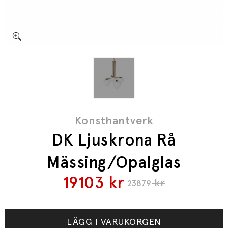
Konsthantverk
DK Ljuskrona Rå
Mässing/Opalglas
19103
kr
kr
23879
LÄGG I VARUKORGEN