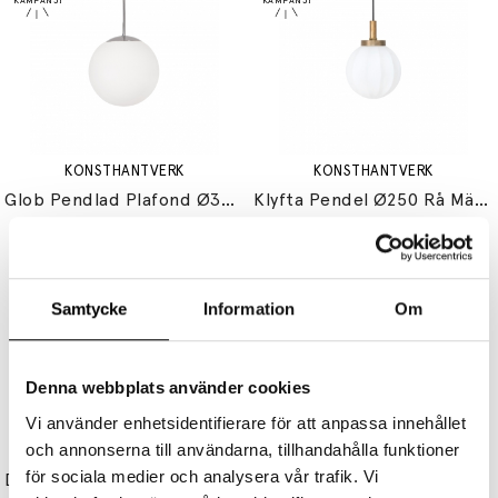
KONSTHANTVERK
KONSTHANTVERK
Glob Pendlad Plafond Ø350 Krom/Opalglas
Klyfta Pendel Ø250 Rå Mässing/Opalglas
5129 kr
4103 kr
7249 kr
5799 kr
Samtycke
Information
Om
Denna webbplats använder cookies
Vi använder enhetsidentifierare för att anpassa innehållet
och annonserna till användarna, tillhandahålla funktioner
KONSTHANTVERK
KONSTHANTVERK
för sociala medier och analysera vår trafik. Vi
December Ljusstake 4 Ateljé Limited Edition
Kant Plafond Ø550 Grå