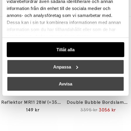
vidarebefordrar även sådana identifierare och annan
5499 kr
4399 kr
3629 kr
2903 kr
information från din enhet till de sociala medier och
annons- och analysföretag som vi samarbetar med.
Dessa kan i sin tur kombinera informationen med annan
Andra köpte även
information som du har tillhandahållit eller som de har
samlat in när du har använt deras tjänster.
Tillåt alla
Anpassa
Avvisa
UNISON
STUDIO EERO AARNIO
Reflektor MR11 28W (=35W) GU10
Double Bubble Bordslampa Small
149 kr
3395 kr
3056 kr