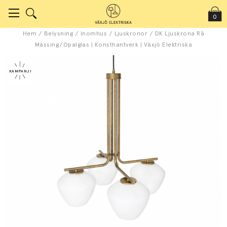
0
Hem
/
Belysning
/
Inomhus
/
Ljuskronor
/
DK Ljuskrona Rå
Mässing/Opalglas | Konsthantverk | Växjö Elektriska