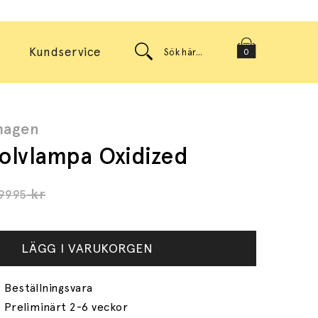
Kundservice
0
hagen
olvlampa Oxidized
kr
9995
LÄGG I VARUKORGEN
Preliminärt 2-6 veckor