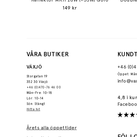
149 kr
VÅRA BUTIKER
KUNDT
VÄXJÖ
+46 (0)
Öppet: Mån
Storgatan 19
info@vax
352 30 Växjö
+46 (0)470-76 46 00
Mån–Fre: 10-18
4,8 i ku
Lör: 10-14
Facebo
Sön: Stängt
Hitta hit
Årets alla öppettider
FÖLJ 