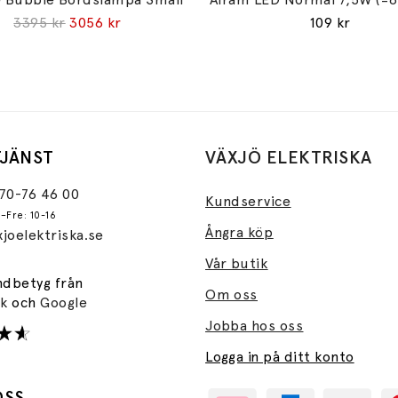
3395 kr
3056 kr
109 kr
JÄNST
VÄXJÖ ELEKTRISKA
470-76 46 00
Kundservice
–Fre: 10-16
Ångra köp
joelektriska.se
Vår butik
ndbetyg från
Om oss
ok
och
Google
Jobba hos oss
Logga in på ditt konto
OSS