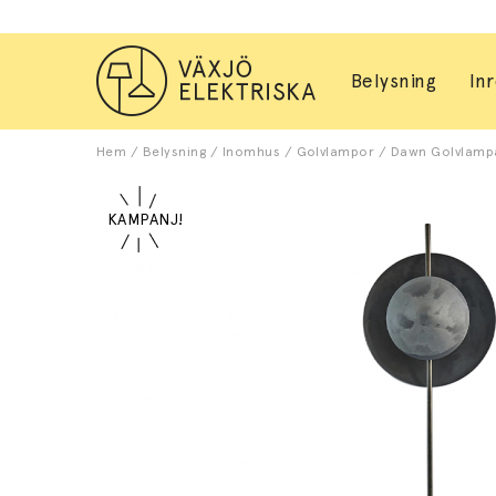
Belysning
In
Hem
/
Belysning
/
Inomhus
/
Golvlampor
/
Dawn Golvlampa 