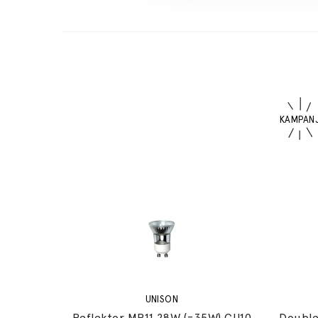
UNISON
Reflektor MR11 28W (=35W) GU10
Double