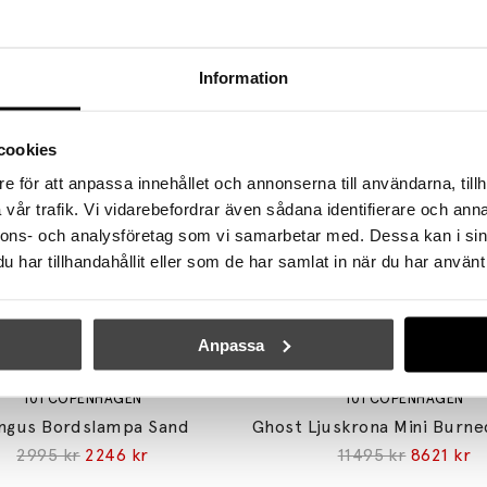
Se mer från
101 Copenhagen
Information
cookies
e för att anpassa innehållet och annonserna till användarna, tillh
vår trafik. Vi vidarebefordrar även sådana identifierare och anna
nnons- och analysföretag som vi samarbetar med. Dessa kan i sin
har tillhandahållit eller som de har samlat in när du har använt 
Anpassa
101 COPENHAGEN
101 COPENHAGEN
ngus Bordslampa Sand
2995 kr
2246 kr
11495 kr
8621 kr