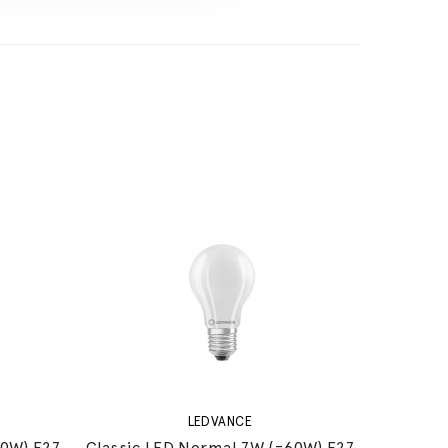
LEDVANCE
60W) E27
Classic LED Normal 7W (=60W) E27