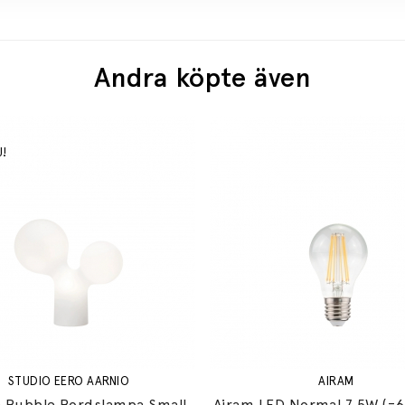
Andra köpte även
STUDIO EERO AARNIO
AIRAM
 Bubble Bordslampa Small
Airam LED Normal 7,5W (=