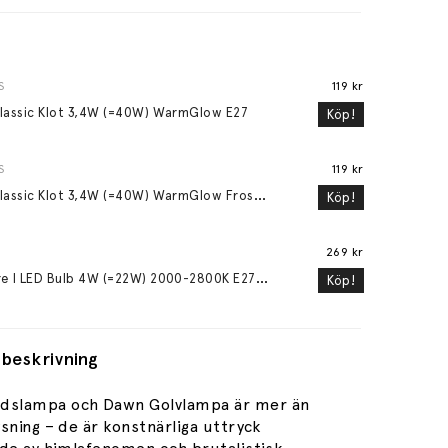
S
119 kr
lassic Klot 3,4W (=40W) WarmGlow E27
Köp!
S
119 kr
L
ED Classic Klot 3,4W (=40W) WarmGlow Frostad E27
Köp!
269 kr
S
phere I LED Bulb 4W (=22W) 2000-2800K E27 Matte Porcelain
Köp!
beskrivning
rdslampa
och Dawn
Golvlampa
är mer än
sning – de är konstnärliga uttryck