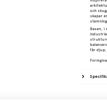
inspirer
arkitektu
och skug
skapar e
stämning
Basen, i
industri
struktur
balansera
får djup,
Formgiva
Specifik