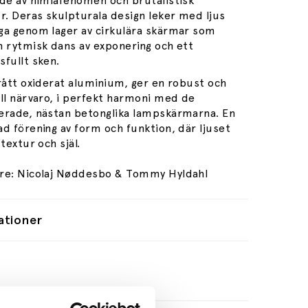
ade av himlafenomen och brutalistisk
r. Deras skulpturala design leker med ljus
ga genom lager av cirkulära skärmar som
n rytmisk dans av exponering och ett
sfullt sken.
 rått oxiderat aluminium, ger en robust och
ell närvaro, i perfekt harmoni med de
erade, nästan betonglika lampskärmarna. En
d förening av form och funktion, där ljuset
 textur och själ.
re: Nicolaj Nøddesbo & Tommy Hyldahl
ationer