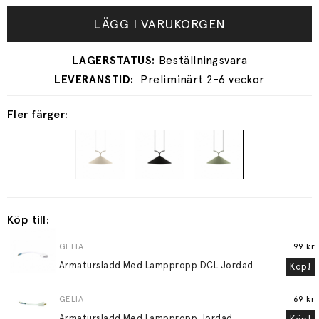
LÄGG I VARUKORGEN
Preliminärt 2-6 veckor
Fler färger:
Köp till:
GELIA
99 kr
Armatursladd Med Lamppropp DCL Jordad
Köp!
GELIA
69 kr
Armatursladd Med Lamppropp Jordad