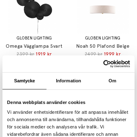
GLOBEN LIGHTING
GLOBEN LIGHTING
Omega Vägglampa Svart
Noah 50 Plafond Beige
2399 kr
1919 kr
2499 kr
1999 kr
Samtycke
Information
Om
Denna webbplats använder cookies
Vi använder enhetsidentifierare för att anpassa innehållet
GLOBEN LIGHTING
GLOBEN LIGHTING
och annonserna till användarna, tillhandahålla funktioner
Iris 35 Bordslampa Blush
Ray 70 Pendel Mud
för sociala medier och analysera vår trafik. Vi
2399 kr
1919 kr
2599 kr
2079 kr
vidarebefordrar även sådana identifierare och annan