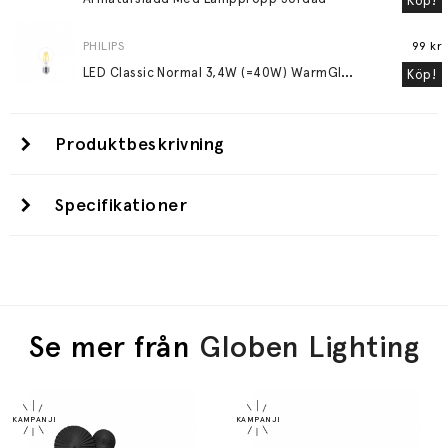
Köp!
PHILIPS
99 kr
L
ED Classic Normal 3,4W (=40W) WarmGlow E27
Köp!
Produktbeskrivning
Specifikationer
Se mer från
Globen Lighting