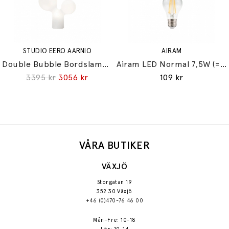
STUDIO EERO AARNIO
AIRAM
Double Bubble Bordslampa Small
Airam LED Normal 7,5W (=60W) E27
3395 kr
3056 kr
109 kr
VÅRA BUTIKER
VÄXJÖ
Storgatan 19
352 30 Växjö
+46 (0)470-76 46 00
Mån–Fre: 10-18