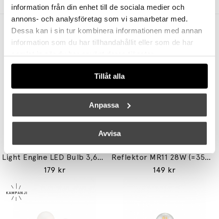
information från din enhet till de sociala medier och
annons- och analysföretag som vi samarbetar med.
Andra köpte även
Dessa kan i sin tur kombinera informationen med annan
information som du har tillhandahållit eller som de har
samlat in när du har använt deras tjänster.
Tillåt alla
Anpassa
Avvisa
TALA
UNISON
Light Engine LED Bulb 3,6W (=33W) 2700K G9 Lightly Frosted
Reflektor MR11 28W (=35W) GU10
179 kr
149 kr