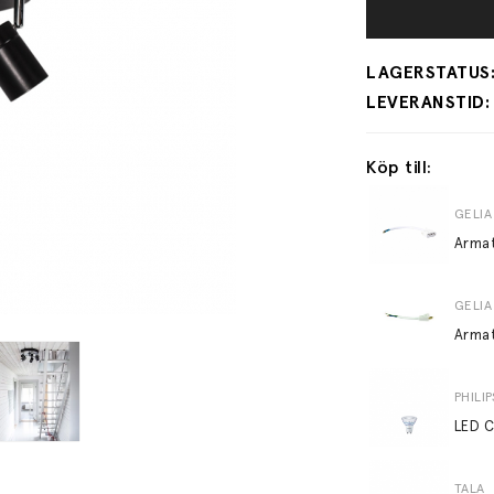
Köp till:
GELIA
Arma
GELIA
Arma
PHILIP
TALA