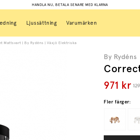
HANDLA NU, BETALA SENARE MED KLARNA
redning
Ljussättning
Varumärken
t Mattsvart | By Rydéns | Växjö Elektriska
By Rydéns
Correct
971
kr
12
Fler färger: