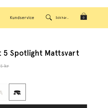
Kundservice
0
 5 Spotlight Mattsvart
kr
95