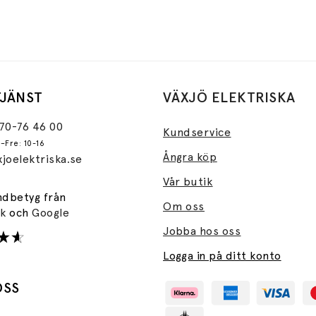
JÄNST
VÄXJÖ ELEKTRISKA
470-76 46 00
Kundservice
–Fre: 10-16
Ångra köp
joelektriska.se
Vår butik
ndbetyg från
Om oss
ok
och
Google
Jobba hos oss
Logga in på ditt konto
OSS