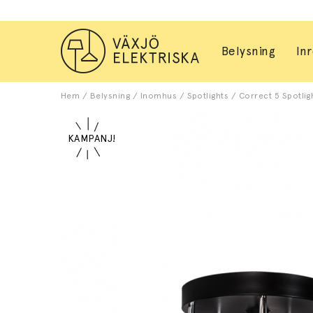
Belysning
In
Hem
/
Belysning
/
Inomhus
/
Spotlights
/
Correct 5 Spotligh