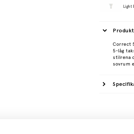
Produkt
Correct 
5-låg ta
stilrena 
sovrum e
Specifik
Se mer från
By Rydéns