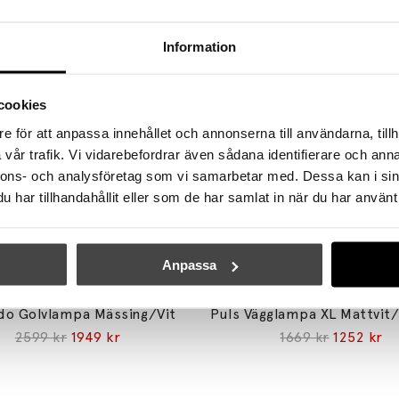
Information
cookies
e för att anpassa innehållet och annonserna till användarna, tillh
vår trafik. Vi vidarebefordrar även sådana identifierare och anna
nnons- och analysföretag som vi samarbetar med. Dessa kan i sin
har tillhandahållit eller som de har samlat in när du har använt 
Anpassa
BY RYDÉNS
BY RYDÉNS
do Golvlampa Mässing/Vit
Puls Vägglampa XL Mattvit
2599 kr
1949 kr
1669 kr
1252 kr