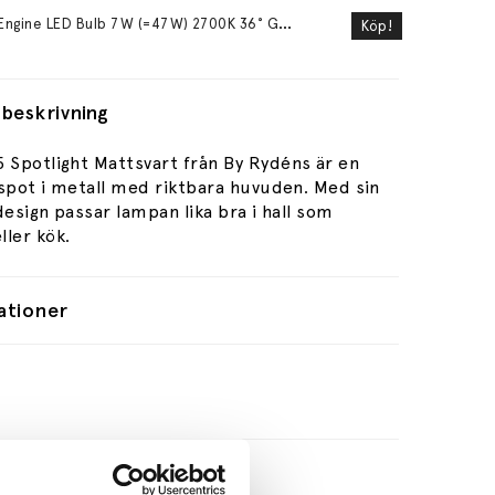
L
ight Engine LED Bulb 7W (=47W) 2700K 36° GU10
Köp!
beskrivning
5 Spotlight Mattsvart från
By Rydéns är en
kspot i metall med riktbara huvuden. Med sin
design passar lampan lika bra i hall som
ller kök.
ationer