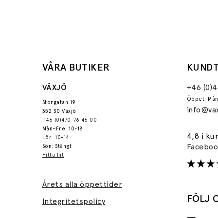
VÅRA BUTIKER
KUNDT
VÄXJÖ
+46 (0)
Öppet: Mån
Storgatan 19
info@vax
352 30 Växjö
+46 (0)470-76 46 00
Mån–Fre: 10-18
4,8 i ku
Lör: 10-14
Facebo
Sön: Stängt
Hitta hit
Årets alla öppettider
FÖLJ 
Integritetspolicy