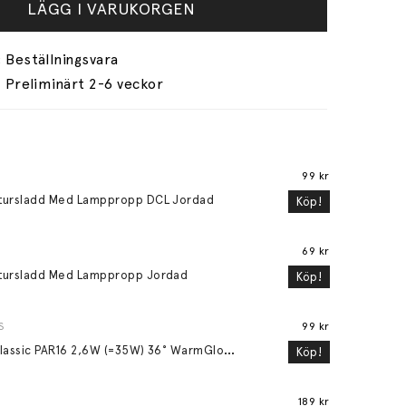
LÄGG I VARUKORGEN
Preliminärt 2-6 veckor
99 kr
tursladd Med Lamppropp DCL Jordad
Köp!
69 kr
tursladd Med Lamppropp Jordad
Köp!
S
99 kr
L
ED Classic PAR16 2,6W (=35W) 36° WarmGlow GU10
Köp!
189 kr