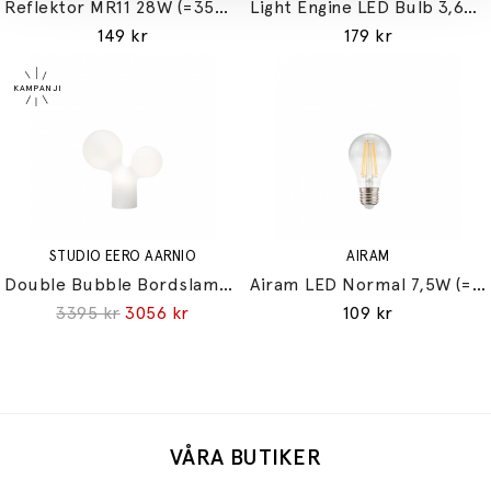
Reflektor MR11 28W (=35W) GU10
Light Engine LED Bulb 3,6W (=33W) 2700K G9 Lightly Frosted
149 kr
179 kr
STUDIO EERO AARNIO
AIRAM
Double Bubble Bordslampa Small
Airam LED Normal 7,5W (=60W) E27
3395 kr
3056 kr
109 kr
VÅRA BUTIKER