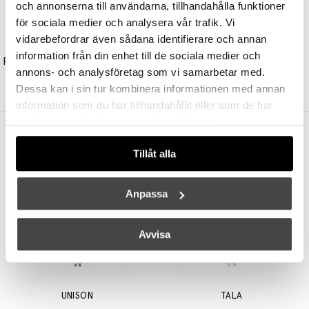
och annonserna till användarna, tillhandahålla funktioner
för sociala medier och analysera vår trafik. Vi
vidarebefordrar även sådana identifierare och annan
HAY
HAY
information från din enhet till de sociala medier och
Pao Portable Bordslampa Red
Matin Pendel 300 Oxide Red
annons- och analysföretag som vi samarbetar med.
1949 kr
1559 kr
1599 kr
1279 kr
Dessa kan i sin tur kombinera informationen med annan
information som du har tillhandahållit eller som de har
samlat in när du har använt deras tjänster.
Andra köpte även
Tillåt alla
Anpassa
Avvisa
UNISON
TALA