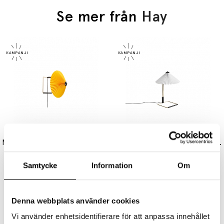
Se mer från
Hay
HAY
HAY
Matin Vägglampa 300 Polished Brass/Yellow
Matin Bordslampa 300 Polished Brass/White
2649 kr
2119 kr
2749 kr
2199 kr
Samtycke
Information
Om
Denna webbplats använder cookies
Vi använder enhetsidentifierare för att anpassa innehållet