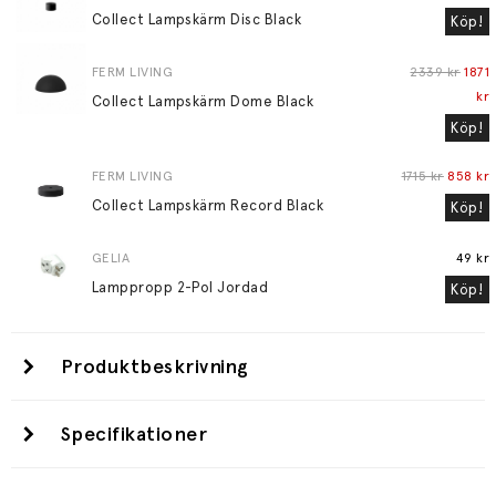
Collect Lampskärm Disc Black
Köp!
FERM LIVING
2339 kr
1871
kr
Collect Lampskärm Dome Black
Köp!
FERM LIVING
1715 kr
858 kr
Collect Lampskärm Record Black
Köp!
GELIA
49 kr
Lamppropp 2-Pol Jordad
Köp!
Produktbeskrivning
Specifikationer