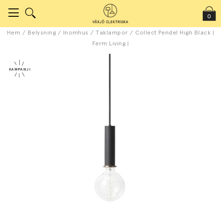
0
Hem
/
Belysning
/
Inomhus
/
Taklampor
/
Collect Pendel High Black |
Ferm Living |