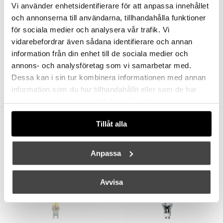
Vi använder enhetsidentifierare för att anpassa innehållet
och annonserna till användarna, tillhandahålla funktioner
för sociala medier och analysera vår trafik. Vi
vidarebefordrar även sådana identifierare och annan
information från din enhet till de sociala medier och
FERM LIVING
FERM LIVING
annons- och analysföretag som vi samarbetar med.
Bau Pot Small Cashmere
Collect Pendel Low Light Grey
Dessa kan i sin tur kombinera informationen med annan
699 kr
559 kr
1059 kr
741 kr
information som du har tillhandahållit eller som de har
samlat in när du har använt deras tjänster.
Andra köpte även
Tillåt alla
Anpassa
Avvisa