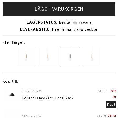
LÄGG I VARUKORGEN
Preliminärt 2-6 veckor
Fler färger:
Köp till:
FERM LIVING
1405 kr
703
kr
Collect Lampskärm Cone Black
Köp!
FERM LIVING
935 kr
561 kr