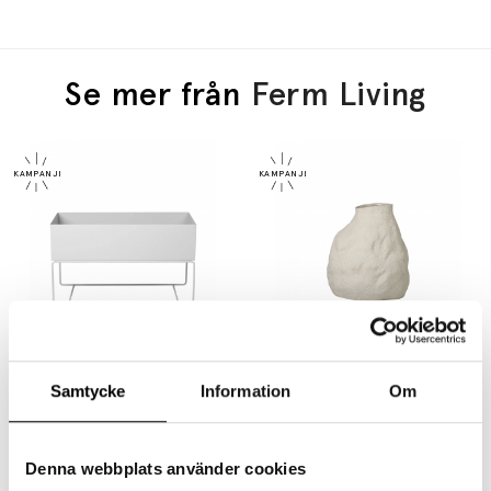
Se mer från
Ferm Living
FERM LIVING
FERM LIVING
Plant Box Large Light Grey
Vulca Vase Large Off-White Stone
Samtycke
Information
Om
3515 kr
2812 kr
2655 kr
2124 kr
Denna webbplats använder cookies