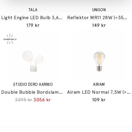
TALA
UNISON
Light Engine LED Bulb 3,6W (=33W) 2700K G9 Lightly Frosted
Reflektor MR11 28W (=35W) GU10
179 kr
149 kr
STUDIO EERO AARNIO
AIRAM
Double Bubble Bordslampa Small
Airam LED Normal 7,5W (=60W) E27
3395 kr
3056 kr
109 kr