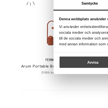
Samtycke
Denna webbplats använder 
Vi använder enhetsidentifierar
sociala medier och analysera 
till de sociala medier och a
med annan information som du 
FERM LIVING
Avvisa
Arum Portable Bordslampa Oxide Red
Co
2185 kr
1748 kr