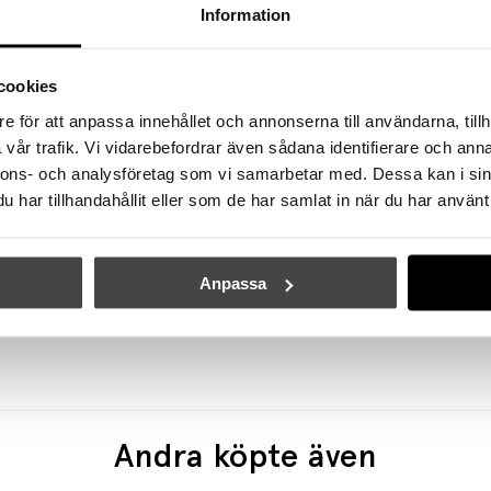
Information
cookies
e för att anpassa innehållet och annonserna till användarna, tillh
vår trafik. Vi vidarebefordrar även sådana identifierare och anna
nnons- och analysföretag som vi samarbetar med. Dessa kan i sin
har tillhandahållit eller som de har samlat in när du har använt 
FERM LIVING
FERM LIVING
Anpassa
llect Pendel Low Black
Bevel Bench Black Oiled
1059 kr
741 kr
7809 kr
Andra köpte även