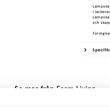
Lampskärm
i lackera
Lampskär
och skap
Formgiva
Specifik
Se mer från
Ferm Living