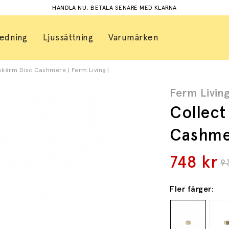
HANDLA NU, BETALA SENARE MED KLARNA
redning
Ljussättning
Varumärken
kärm Disc Cashmere | Ferm Living |
Ferm Livin
Collect
Cashme
748
kr
9
Fler färger: