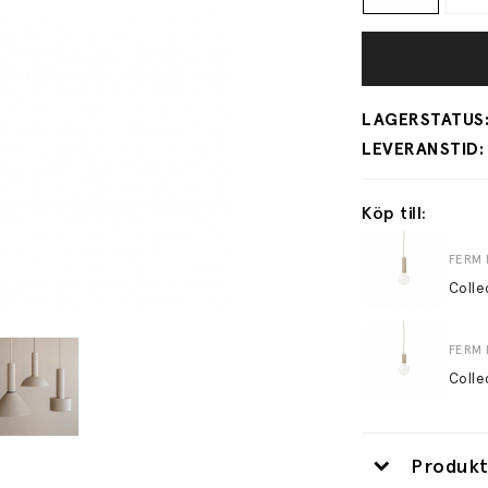
Köp till:
FERM 
Colle
FERM 
Colle
Produkt