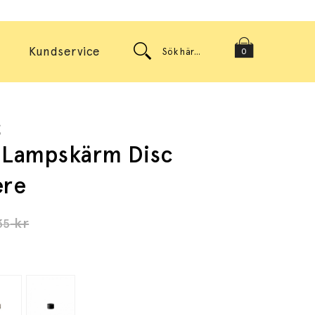
Kundservice
0
g
 Lampskärm Disc
re
kr
35