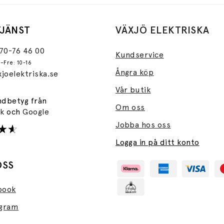
JÄNST
VÄXJÖ ELEKTRISKA
470-76 46 00
Kundservice
–Fre: 10-16
Ångra köp
joelektriska.se
Vår butik
ndbetyg från
Om oss
ok
och
Google
Jobba hos oss
Logga in på ditt konto
OSS
book
agram