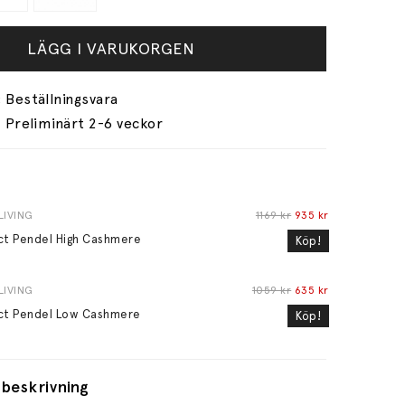
LÄGG I VARUKORGEN
Preliminärt 2-6 veckor
LIVING
1169 kr
935 kr
ct Pendel High Cashmere
Köp!
LIVING
1059 kr
635 kr
ct Pendel Low Cashmere
Köp!
beskrivning