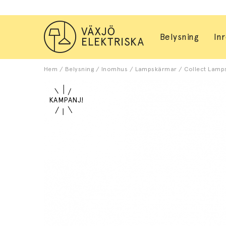
Belysning
In
Hem
/
Belysning
/
Inomhus
/
Lampskärmar
/
Collect Lamps