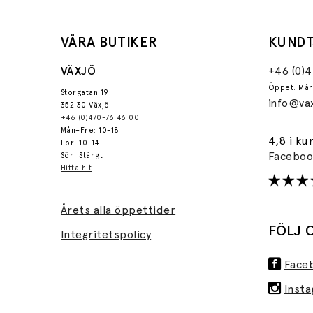
VÅRA BUTIKER
KUNDT
VÄXJÖ
+46 (0)
Öppet: Mån
Storgatan 19
info@vax
352 30 Växjö
+46 (0)470-76 46 00
Mån–Fre: 10-18
4,8 i ku
Lör: 10-14
Facebo
Sön: Stängt
Hitta hit
Årets alla öppettider
FÖLJ 
Integritetspolicy
Face
Inst