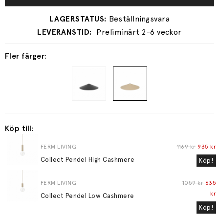
Preliminärt 2-6 veckor
Fler färger:
Köp till:
FERM LIVING
1169 kr
935 kr
Collect Pendel High Cashmere
Köp!
FERM LIVING
1059 kr
635
kr
Collect Pendel Low Cashmere
Köp!