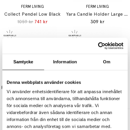
FERM LIVING
FERM LIVING
Collect Pendel Low Black
Yara Candle Holder Large Dark Sand
1059 kr
741 kr
309 kr
Samtycke
Information
Om
FERM LIVING
FERM LIVING
Denna webbplats använder cookies
Frill Portable Bordslampa Rose/White
Arum Portable Bordslampa Cashmere
Vi använder enhetsidentifierare för att anpassa innehållet
1405 kr
1124 kr
2185 kr
1748 kr
och annonserna till användarna, tillhandahålla funktioner
för sociala medier och analysera vår trafik. Vi
vidarebefordrar även sådana identifierare och annan
Andra köpte även
information från din enhet till de sociala medier och
annons- och analysföretag som vi samarbetar med.