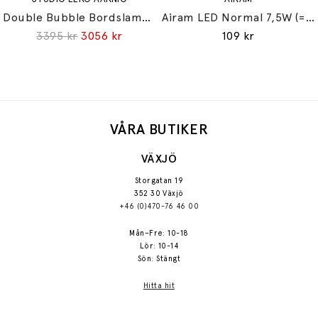
Double Bubble Bordslampa Small
Airam LED Normal 7,5W (=60W) E27
3395 kr
3056 kr
109 kr
VÅRA BUTIKER
VÄXJÖ
Storgatan 19
352 30 Växjö
+46 (0)470-76 46 00
Mån–Fre: 10-18
Lör: 10-14
Sön: Stängt
Hitta hit