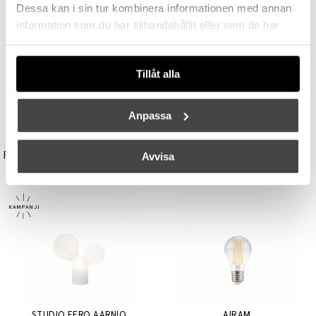
Dessa kan i sin tur kombinera informationen med annan
information som du har tillhandahållit eller som de har
samlat in när du har använt deras tjänster.
Tillåt alla
Anpassa
UNISON
TALA
Reflektor MR11 28W (=35W) GU10
Light Engine LED Bulb 3,6W (=33W) 2700K G9 Lightly Frosted
Avvisa
149 kr
179 kr
STUDIO EERO AARNIO
AIRAM