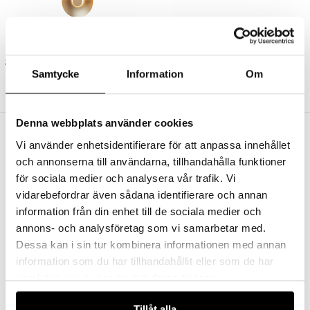
NUURA
NUURA
Sasi Vägglampa Large Brass
Apiales 1 Pendel Satin Black/Opal White
Samtycke
Information
Om
9999 kr
7999 kr
2299 kr
1839 kr
Denna webbplats använder cookies
Andra köpte även
Vi använder enhetsidentifierare för att anpassa innehållet
och annonserna till användarna, tillhandahålla funktioner
för sociala medier och analysera vår trafik. Vi
vidarebefordrar även sådana identifierare och annan
information från din enhet till de sociala medier och
annons- och analysföretag som vi samarbetar med.
Dessa kan i sin tur kombinera informationen med annan
information som du har tillhandahållit eller som de har
samlat in när du har använt deras tjänster.
UNISON
STUDIO EERO AARNIO
Tillåt alla