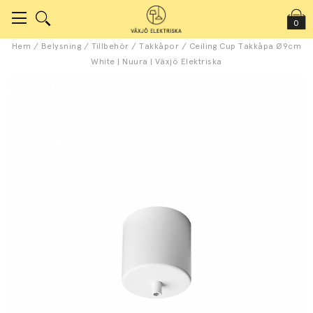
0
Hem
/
Belysning
/
Tillbehör
/
Takkåpor
/
Ceiling Cup Takkåpa Ø9cm
White | Nuura | Växjö Elektriska