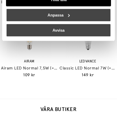
Reflektor MR11 28W (=35W) GU10
Double Bubble Bordslampa Small
149 kr
3395 kr
3056 kr
Anpassa
Avvisa
AIRAM
LEDVANCE
Airam LED Normal 7,5W (=60W) E27
Classic LED Normal 7W (=60W) E27
109 kr
149 kr
VÅRA BUTIKER