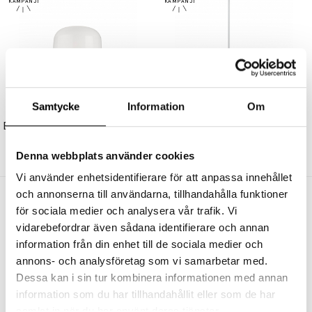
Samtycke
Information
Om
FLOS
FLOS
Bellhop Glass C2 Plafond White
Oblique Golvlampa Matt White
10025 kr
9023 kr
8050 kr
7245 kr
Denna webbplats använder cookies
Vi använder enhetsidentifierare för att anpassa innehållet
och annonserna till användarna, tillhandahålla funktioner
Andra köpte även
för sociala medier och analysera vår trafik. Vi
vidarebefordrar även sådana identifierare och annan
information från din enhet till de sociala medier och
annons- och analysföretag som vi samarbetar med.
Dessa kan i sin tur kombinera informationen med annan
information som du har tillhandahållit eller som de har
samlat in när du har använt deras tjänster.