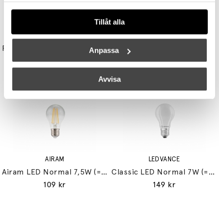
Tillåt alla
UNISON
STUDIO EERO AARNIO
Reflektor MR11 28W (=35W) GU10
Double Bubble Bordslampa Small
Anpassa
149 kr
3395 kr
3056 kr
Avvisa
AIRAM
LEDVANCE
Airam LED Normal 7,5W (=60W) E27
Classic LED Normal 7W (=60W) E27
109 kr
149 kr